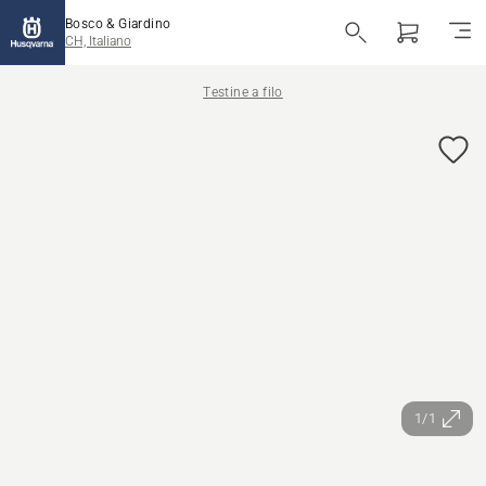
Bosco & Giardino
CH, Italiano
Testine a filo
1/1