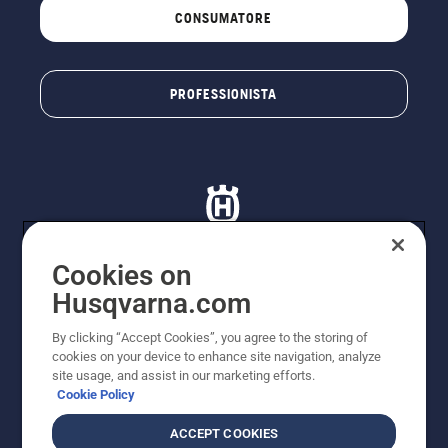
CONSUMATORE
PROFESSIONISTA
Cookies on
Husqvarna.com
© Husqvarna AB (publ). Tutti i diritti riservati. I prezzi
proposti sono prezzi consigliati non vincolanti di
By clicking “Accept Cookies”, you agree to the storing of
Husqvarna Schweiz AG per i rivenditori specializzati
cookies on your device to enhance site navigation, analyze
aderenti all’iniziativa, prezzi in CHF comprensivi di IVA
site usage, and assist in our marketing efforts.
all’ 8,1% e TRA. Con riserva di modifica. Tutti i prezzi
Cookie Policy
indicati sono prezzi al dettaglio consigliati (IVA inclusa),
a meno che il prodotto non sia disponibile per l'acquisto
ACCEPT COOKIES
diretto.