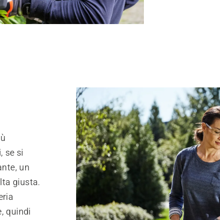
iù
, se si
ante, un
lta giusta.
eria
, quindi