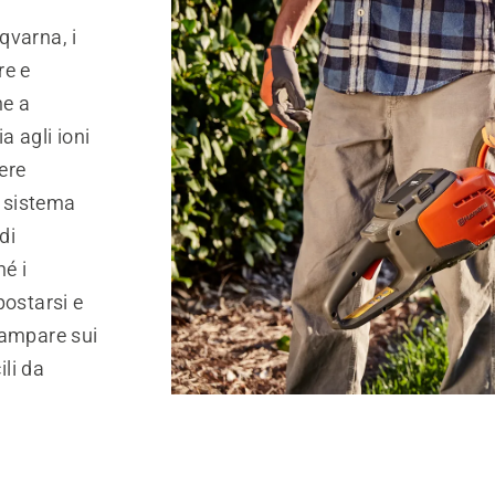
qvarna, i
re e
ne a
a agli ioni
ere
l sistema
di
hé i
postarsi e
iampare sui
ili da