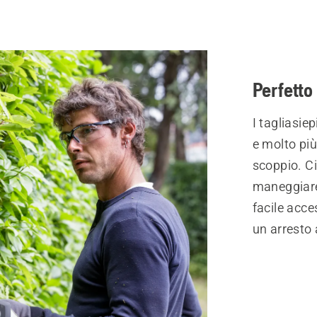
Perfetto 
I tagliasie
e molto più 
scoppio. Ci
maneggiare.
facile acc
un arresto 