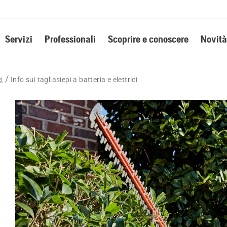
Servizi
Professionali
Scoprire e conoscere
Novità
i
Info sui tagliasiepi a batteria e elettrici