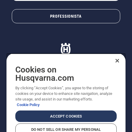
PROFESSIONISTA
Cookies on
Husqvarna.com
© Husqvarna AB (publ). Tutti i diritti riservati. I prezzi
proposti sono prezzi consigliati non vincolanti di
By clicking “Accept Cookies”, you agree to the storing of
Husqvarna Schweiz AG per i rivenditori specializzati
cookies on your device to enhance site navigation, analyze
aderenti all’iniziativa, prezzi in CHF comprensivi di IVA
site usage, and assist in our marketing efforts.
all’ 8,1% e TRA. Con riserva di modifica. Tutti i prezzi
Cookie Policy
indicati sono prezzi al dettaglio consigliati (IVA inclusa),
a meno che il prodotto non sia disponibile per l'acquisto
ACCEPT COOKIES
diretto.
Informativa sui cookie
Termini di utilizzo
DO NOT SELL OR SHARE MY PERSONAL
Informativa sulla privacy
Riferimenti
CGVF Negozio online