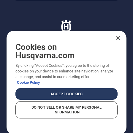
Cookies on
Husqvarna.com
© Husqvarna AB (publ). Tutti i diritti riservati. I prezzi
proposti sono prezzi consigliati non vincolanti di
By clicking “Accept Cookies”, you agree to the storing of
Husqvarna Schweiz AG per i rivenditori specializzati
cookies on your device to enhance site navigation, analyze
aderenti all’iniziativa, prezzi in CHF comprensivi di IVA
site usage, and assist in our marketing efforts.
all’ 8,1% e TRA. Con riserva di modifica. Tutti i prezzi
Cookie Policy
indicati sono prezzi al dettaglio consigliati (IVA inclusa),
a meno che il prodotto non sia disponibile per l'acquisto
ACCEPT COOKIES
diretto.
Informativa sui cookie
Termini di utilizzo
DO NOT SELL OR SHARE MY PERSONAL
Informativa sulla privacy
Riferimenti
CGVF Negozio online
INFORMATION
Segnalazione di presunte violazioni