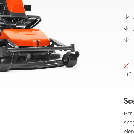
Sce
Per 
sceg
elen