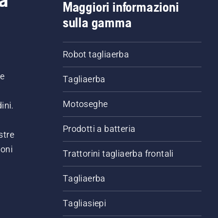
Maggiori informazioni
sulla gamma
Robot tagliaerba
ne
Tagliaerba
Motoseghe
ini.
Prodotti a batteria
stre
ioni
Trattorini tagliaerba frontali
.
Tagliaerba
Tagliasiepi