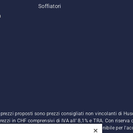
Soffiatori
a
. I prezzi proposti sono prezzi consigliati non vincolanti di H
, prezzi in CHF comprensivi di IVA all’ 8,1% e TRA. Con riserva d
A inclusa), a meno che il prodotto non sia disponibile per l'ac