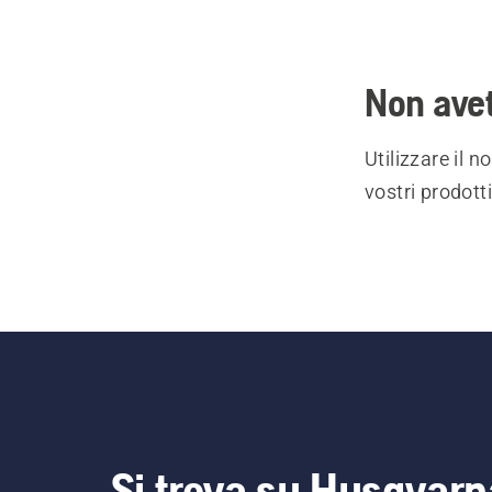
Non avet
Utilizzare il 
vostri prodott
Si trova su Husqvarn