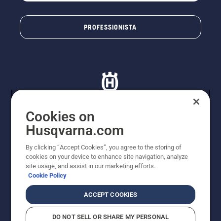
PROFESSIONISTA
Cookies on
Husqvarna.com
© Husqvarna AB (publ). Tutti i diritti riservati. I prezzi
proposti sono prezzi consigliati non vincolanti di
By clicking “Accept Cookies”, you agree to the storing of
Husqvarna Schweiz AG per i rivenditori specializzati
cookies on your device to enhance site navigation, analyze
aderenti all’iniziativa, prezzi in CHF comprensivi di IVA
site usage, and assist in our marketing efforts.
all’ 8,1% e TRA. Con riserva di modifica. Tutti i prezzi
Cookie Policy
indicati sono prezzi al dettaglio consigliati (IVA inclusa),
a meno che il prodotto non sia disponibile per l'acquisto
ACCEPT COOKIES
diretto.
Informativa sui cookie
Termini di utilizzo
DO NOT SELL OR SHARE MY PERSONAL
Informativa sulla privacy
Riferimenti
CGVF Negozio online