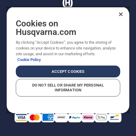
Cookies on
Husqvarna.com
© Husqvarna AB (publ). Tutti i diritti riservati. I prezzi
proposti sono prezzi consigliati non vincolanti di
By clicking “Accept Cookies”, you agree to the storing of
Husqvarna Schweiz AG per i rivenditori specializzati
cookies on your device to enhance site navigation, analyze
aderenti all’iniziativa, prezzi in CHF comprensivi di IVA
site usage, and assist in our marketing efforts.
all’ 8,1% e TRA. Con riserva di modifica. Tutti i prezzi
Cookie Policy
indicati sono prezzi al dettaglio consigliati (IVA inclusa),
a meno che il prodotto non sia disponibile per l'acquisto
ACCEPT COOKIES
diretto.
Informativa sui cookie
Termini di utilizzo
DO NOT SELL OR SHARE MY PERSONAL
Informativa sulla privacy
Riferimenti
CGVF Negozio online
INFORMATION
Segnalazione di presunte violazioni