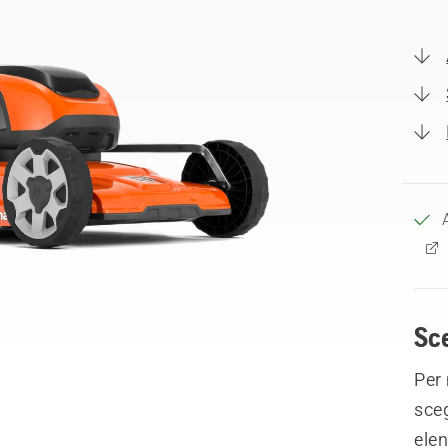
Sce
Per 
sceg
elen