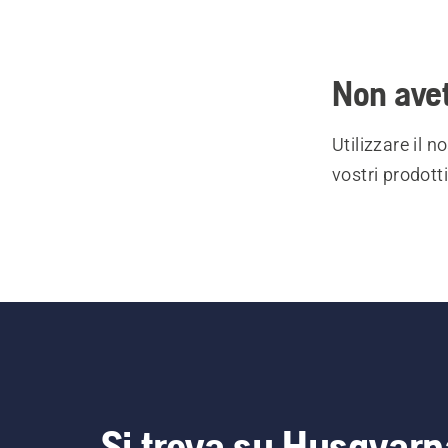
Non avet
Utilizzare il 
vostri prodott
Si trova su Husqvarn