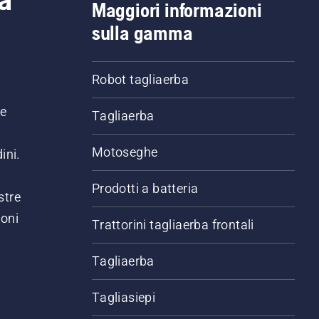
Maggiori informazioni
sulla gamma
Robot tagliaerba
ne
Tagliaerba
Motoseghe
ini.
Prodotti a batteria
stre
ioni
Trattorini tagliaerba frontali
.
Tagliaerba
Tagliasiepi