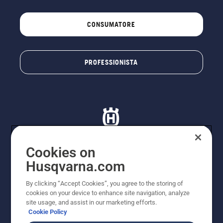
CONSUMATORE
PROFESSIONISTA
Cookies on
Husqvarna.com
© Husqvarna AB (publ). Tutti i diritti riservati. I prezzi
proposti sono prezzi consigliati non vincolanti di
By clicking “Accept Cookies”, you agree to the storing of
Husqvarna Schweiz AG per i rivenditori specializzati
cookies on your device to enhance site navigation, analyze
aderenti all’iniziativa, prezzi in CHF comprensivi di IVA
site usage, and assist in our marketing efforts.
all’ 8,1% e TRA. Con riserva di modifica. Tutti i prezzi
Cookie Policy
indicati sono prezzi al dettaglio consigliati (IVA inclusa),