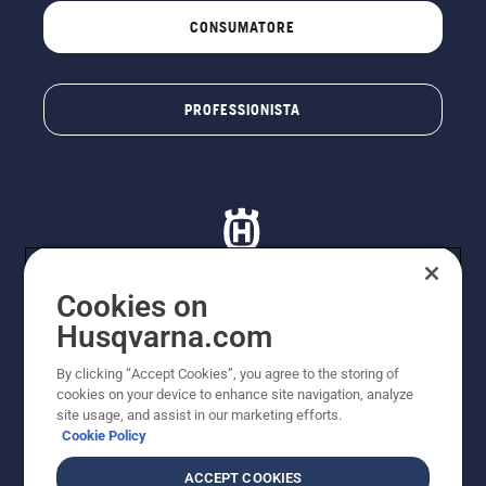
CONSUMATORE
PROFESSIONISTA
Cookies on
Husqvarna.com
© Husqvarna AB (publ). Tutti i diritti riservati. I prezzi
proposti sono prezzi consigliati non vincolanti di
By clicking “Accept Cookies”, you agree to the storing of
Husqvarna Schweiz AG per i rivenditori specializzati
cookies on your device to enhance site navigation, analyze
aderenti all’iniziativa, prezzi in CHF comprensivi di IVA
site usage, and assist in our marketing efforts.
all’ 8,1% e TRA. Con riserva di modifica. Tutti i prezzi
Cookie Policy
indicati sono prezzi al dettaglio consigliati (IVA inclusa),
a meno che il prodotto non sia disponibile per l'acquisto
ACCEPT COOKIES