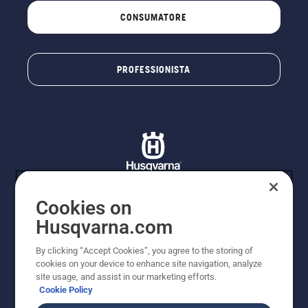
CONSUMATORE
PROFESSIONISTA
Cookies on
© Husqvarna AB (publ). Tutti i diritti riservati. I prezzi
Husqvarna.com
proposti sono prezzi consigliati non vincolanti di
Husqvarna Schweiz AG per i rivenditori specializzati
By clicking “Accept Cookies”, you agree to the storing of
aderenti all’iniziativa, a meno che il prodotto non sia
cookies on your device to enhance site navigation, analyze
disponibile per l'acquisto diretto. Prezzi in CHF
site usage, and assist in our marketing efforts.
comprensivi di IVA all’ 8,1% e TRA. Con riserva di errori e
Cookie Policy
modifiche di forma, tecnologia, dotazione e prezzo.