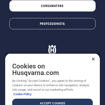
CONSUMATORE
PROFESSIONISTA
Cookies on
Husqvarna.com
© Husqvarna AB (publ). Tutti i diritti riservati. I prezzi
proposti sono prezzi consigliati non vincolanti di
By clicking “Accept Cookies”, you agree to the storing of
Husqvarna Schweiz AG per i rivenditori specializzati
cookies on your device to enhance site navigation, analyze
aderenti all’iniziativa, prezzi in CHF comprensivi di IVA
site usage, and assist in our marketing efforts.
all’ 8,1% e TRA. Con riserva di modifica. Tutti i prezzi
Cookie Policy
indicati sono prezzi al dettaglio consigliati (IVA inclusa),
a meno che il prodotto non sia disponibile per l'acquisto
ACCEPT COOKIES