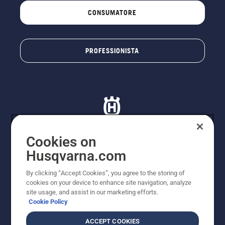
CONSUMATORE
PROFESSIONISTA
Cookies on
Husqvarna.com
© Husqvarna AB (publ). Tutti i diritti riservati. I prezzi
proposti sono prezzi consigliati non vincolanti di
By clicking “Accept Cookies”, you agree to the storing of
Husqvarna Schweiz AG per i rivenditori specializzati
cookies on your device to enhance site navigation, analyze
aderenti all’iniziativa, prezzi in CHF comprensivi di IVA
site usage, and assist in our marketing efforts.
all’ 8,1% e TRA. Con riserva di modifica. Tutti i prezzi
Cookie Policy
indicati sono prezzi al dettaglio consigliati (IVA inclusa),
a meno che il prodotto non sia disponibile per l'acquisto
ACCEPT COOKIES