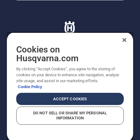
Cookies on
Husqvarna.com
© Husqvarna AB (publ). Tutti i diritti riservati. I prezzi
proposti sono prezzi consigliati non vincolanti di
By clicking “Accept Cookies”, you agree to the storing of
Husqvarna Schweiz AG per i rivenditori specializzati
cookies on your device to enhance site navigation, analyze
aderenti all’iniziativa, prezzi in CHF comprensivi di IVA
site usage, and assist in our marketing efforts.
all’ 8,1% e TRA. Con riserva di modifica. Tutti i prezzi
Cookie Policy
indicati sono prezzi al dettaglio consigliati (IVA inclusa),
a meno che il prodotto non sia disponibile per l'acquisto
ACCEPT COOKIES
diretto.
Informativa sui cookie
Termini di utilizzo
DO NOT SELL OR SHARE MY PERSONAL
Informativa sulla privacy
Riferimenti
CGVF Negozio online
INFORMATION
Segnalazione di presunte violazioni