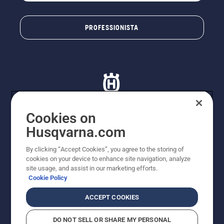
PROFESSIONISTA
Cookies on
Husqvarna.com
© Husqvarna AB (publ). Tutti i diritti riservati. I prezzi
proposti sono prezzi consigliati non vincolanti di
By clicking “Accept Cookies”, you agree to the storing of
Husqvarna Schweiz AG per i rivenditori specializzati
cookies on your device to enhance site navigation, analyze
aderenti all’iniziativa, prezzi in CHF comprensivi di IVA
site usage, and assist in our marketing efforts.
all’ 8,1% e TRA. Con riserva di modifica. Tutti i prezzi
Cookie Policy
indicati sono prezzi al dettaglio consigliati (IVA inclusa),
a meno che il prodotto non sia disponibile per l'acquisto
ACCEPT COOKIES
diretto.
Informativa sui cookie
Termini di utilizzo
DO NOT SELL OR SHARE MY PERSONAL
Informativa sulla privacy
Riferimenti
CGVF Negozio online