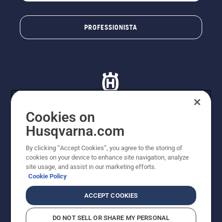
PROFESSIONISTA
Cookies on
Husqvarna.com
© Husqvarna AB (publ). Tutti i diritti riservati. I prezzi
proposti sono prezzi consigliati non vincolanti di
By clicking “Accept Cookies”, you agree to the storing of
Husqvarna Schweiz AG per i rivenditori specializzati
cookies on your device to enhance site navigation, analyze
aderenti all’iniziativa, prezzi in CHF comprensivi di IVA
site usage, and assist in our marketing efforts.
all’ 8,1% e TRA. Con riserva di modifica. Tutti i prezzi
Cookie Policy
indicati sono prezzi al dettaglio consigliati (IVA inclusa),
a meno che il prodotto non sia disponibile per l'acquisto
ACCEPT COOKIES
diretto.
Informativa sui cookie
Termini di utilizzo
DO NOT SELL OR SHARE MY PERSONAL
Informativa sulla privacy
Riferimenti
CGVF Negozio online