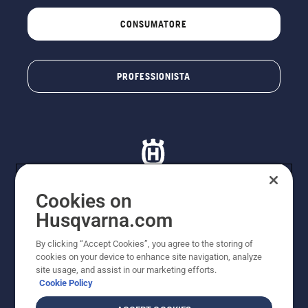
CONSUMATORE
PROFESSIONISTA
Cookies on
Husqvarna.com
© Husqvarna AB (publ). Tutti i diritti riservati. I prezzi
proposti sono prezzi consigliati non vincolanti di
By clicking “Accept Cookies”, you agree to the storing of
Husqvarna Schweiz AG per i rivenditori specializzati
cookies on your device to enhance site navigation, analyze
aderenti all’iniziativa, prezzi in CHF comprensivi di IVA
site usage, and assist in our marketing efforts.
all’ 8,1% e TRA. Con riserva di modifica. Tutti i prezzi
Cookie Policy
indicati sono prezzi al dettaglio consigliati (IVA inclusa),
a meno che il prodotto non sia disponibile per l'acquisto