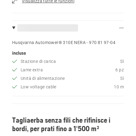
Visualizza tutte le funzioni
Husqvarna Automower® 310E NERA - 970 81 97‑04
incluso
Stazione di carica
Sì
Lame extra
6 pz
Unità di alimentazione
Sì
Low voltage cable
10 m
Tagliaerba senza fili che rifinisce i
bordi, per prati fino a 1'500 m²