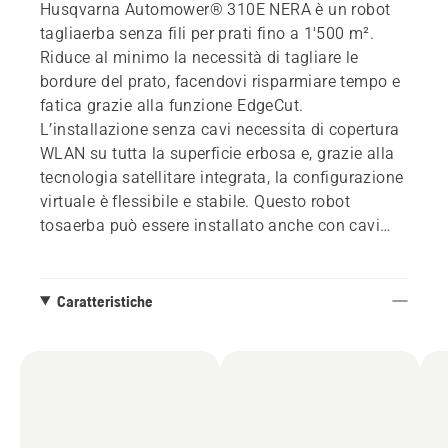
Husqvarna Automower® 310E NERA è un robot
tagliaerba senza fili per prati fino a 1'500 m².
Riduce al minimo la necessità di tagliare le
bordure del prato, facendovi risparmiare tempo e
fatica grazie alla funzione EdgeCut.
L’installazione senza cavi necessita di copertura
WLAN su tutta la superficie erbosa e, grazie alla
tecnologia satellitare integrata, la configurazione
virtuale è flessibile e stabile. Questo robot
tosaerba può essere installato anche con cavi
perimetrali.
Requisiti:
Caratteristiche
- Copertura WLAN su tutta la superficie erbosa.
Può essere verificata facilmente ed esistono
diverse opzioni per aumentare la copertura.
- App Automower® Connect. Disponibile
gratuitamente su AppStore e Google Play.