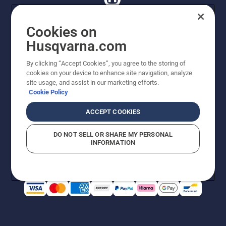
Cookies on
Husqvarna.com
© Husqvarna AB (publ). Tutti i diritti riservati. I prezzi
proposti sono prezzi consigliati non vincolanti di
By clicking “Accept Cookies”, you agree to the storing of
Husqvarna Schweiz AG per i rivenditori specializzati
cookies on your device to enhance site navigation, analyze
aderenti all’iniziativa, prezzi in CHF comprensivi di IVA
site usage, and assist in our marketing efforts.
all’ 8,1% e TRA. Con riserva di modifica. Tutti i prezzi
Cookie Policy
indicati sono prezzi al dettaglio consigliati (IVA inclusa),
a meno che il prodotto non sia disponibile per l'acquisto
ACCEPT COOKIES
diretto.
Informativa sui cookie
Termini di utilizzo
DO NOT SELL OR SHARE MY PERSONAL
Informativa sulla privacy
Riferimenti
CGVF Negozio online
INFORMATION
Segnalazione di presunte violazioni