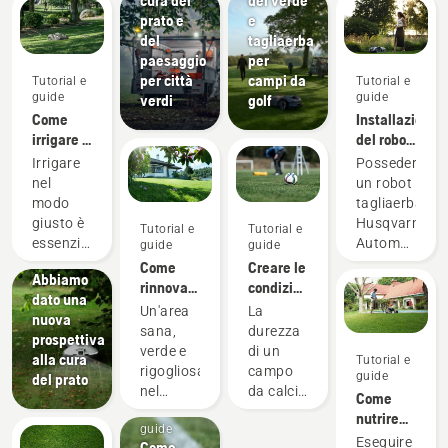
prato e
e
del
tagliaerba
paesaggio
per
per città
campi da
Tutorial e
Tutorial e
guide
guide
verdi
golf
Come
Installazione
irrigare il
del robot
prato
tagliaerba
Irrigare
Possedere
nel
un robot
modo
tagliaerba
giusto è
Husqvarna
Tutorial e
Tutorial e
Tutorial e
essenziale
Automower®
guide
guide
guide
per un
significa
Come
Creare le
Abbiamo
prato
poter
rinnovare
condizioni
dato una
verde e
contare
il prato e
perfette
Un'area
La
nuova
rigoglioso.
su
renderlo
per
sana,
durezza
prospettiva
Ecco i
praticità
omogeneo
giocare a
verde e
di un
alla cura
Tutorial e
suggerimenti
e facilità
calcio in
rigogliosa
campo
guide
del prato
di
di
modo
nel
da calcio
Come
Husqvarna
utilizzo,
veloce e
Tutorial e
vostro
può
nutrire
su come
a partire
divertente
guide
giardino,
incidere
prato con
Eseguire
mantenere
dall'installazi
Come