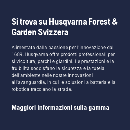
le vostre
avere un
erbacce
di base e
esigenze.
giardino
rovinano
spiega
Husqvarna
perfetto
la vostra
come
Si trova su Husqvarna Forest &
offre due
e come
esperienza?
vengono
possibilità:
abbinare
Non c'è
misurati
Garden Svizzera
installazione
la
bisogno
i campi
senza
sabbiatura
di
in tutto il
filo
del prato
preoccuparsi.
mondo
Alimentata dalla passione per l'innovazione dal
tramite
al
Ecco
per
1689, Husqvarna offre prodotti professionali per
tecnologia
fertilizzante.
una
ottenere
satellitare
silvicoltura, parchi e giardini. Le prestazioni e la
guida
l'approvazione
oppure
fruibilità soddisfano la sicurezza e la tutela
dettagliata
per le
installazione
su come
partite di
dell'ambiente nelle nostre innovazioni
con cavo
rinnovare
campionato.
all'avanguardia, in cui le soluzioni a batteria e la
perimetrale
un prato
robotica tracciano la strada.
fisico.
che
presenta
chiazze.
Maggiori informazioni sulla gamma