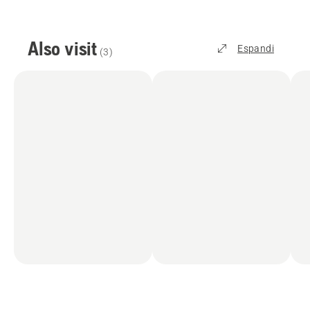
Also visit
Espandi
(
3
)