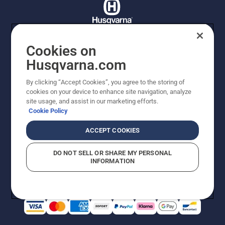
Cookies on
© Husqvarna AB (publ). Tutti i diritti riservati. I prezzi
Husqvarna.com
proposti sono prezzi consigliati non vincolanti di
Husqvarna Schweiz AG per i rivenditori specializzati
By clicking “Accept Cookies”, you agree to the storing of
aderenti all’iniziativa, a meno che il prodotto non sia
cookies on your device to enhance site navigation, analyze
disponibile per l'acquisto diretto. Prezzi in CHF
site usage, and assist in our marketing efforts.
comprensivi di IVA all’ 8,1% e TRA. Con riserva di errori e
Cookie Policy
modifiche di forma, tecnologia, dotazione e prezzo.
Quanto scritto o raffigurato non costituisce
ACCEPT COOKIES
fondamento di diritto alcuno.
Informativa sui cookie
Termini di utilizzo
DO NOT SELL OR SHARE MY PERSONAL
Informativa sulla privacy
Riferimenti
CGVF Negozio online
INFORMATION
Segnalazione di presunte violazioni