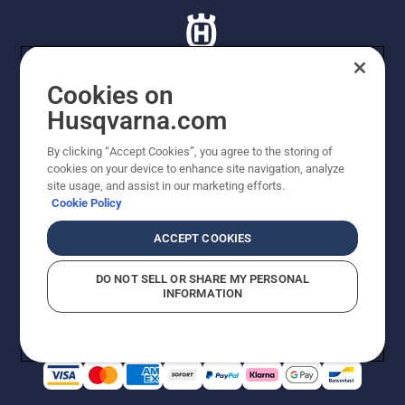
Cookies on
Husqvarna.com
© Husqvarna AB (publ). Tutti i diritti riservati. I prezzi
proposti sono prezzi consigliati non vincolanti di
By clicking “Accept Cookies”, you agree to the storing of
Husqvarna Schweiz AG per i rivenditori specializzati
cookies on your device to enhance site navigation, analyze
aderenti all’iniziativa, prezzi in CHF comprensivi di IVA
site usage, and assist in our marketing efforts.
all’ 8,1% e TRA. Con riserva di modifica. Tutti i prezzi
Cookie Policy
indicati sono prezzi al dettaglio consigliati (IVA inclusa),
a meno che il prodotto non sia disponibile per l'acquisto
ACCEPT COOKIES
diretto.
Informativa sui cookie
Termini di utilizzo
DO NOT SELL OR SHARE MY PERSONAL
Informativa sulla privacy
Riferimenti
CGVF Negozio online
INFORMATION
Segnalazione di presunte violazioni