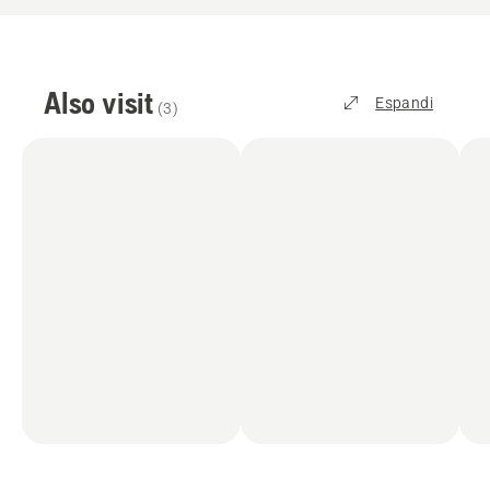
Also visit
Espandi
(
3
)