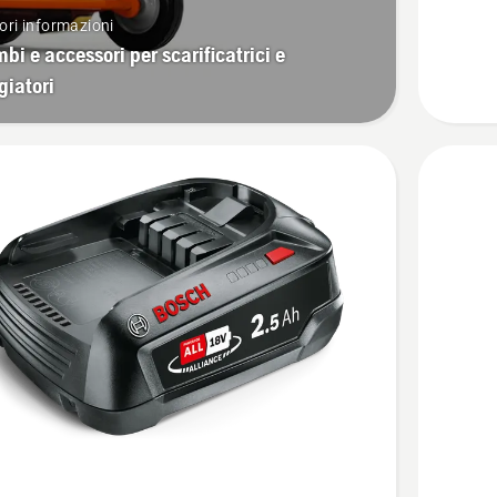
P4A
ri informazioni
18-
bi e accessori per scarificatrici e
B108
giatori
Vedi