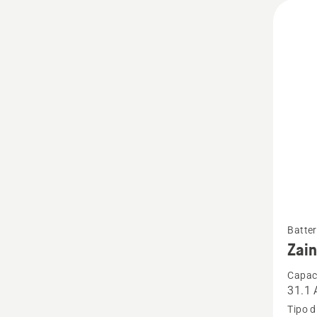
Vedi
Batter
maggio
Zain
dettagl
Capaci
su
31.1 
Zaino
Tipo d