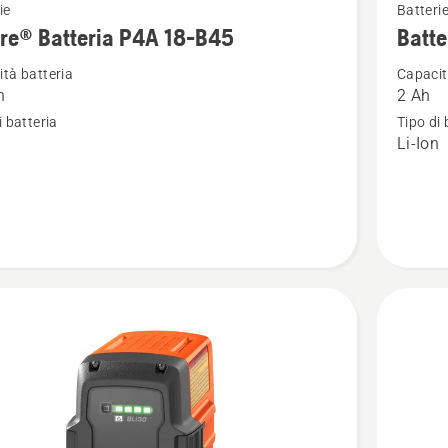
ie
Batteri
ri
maggior
re® Batteria P4A 18-B45
Batte
i
dettagli
tà batteria
Capacit
su
h
2 Ah
®
Batteria
i batteria
Tipo di 
a
40-
n
Li-Ion
B70