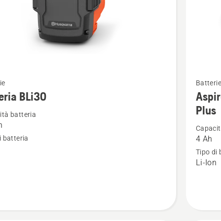
Vedi
ie
Batteri
ri
maggior
eria BLi30
Aspi
i
dettagli
Plus
tà batteria
su
h
Capacit
a
Aspire®
i batteria
4 Ah
Batteria
n
Tipo di 
P4A
Li-Ion
18-
B72
Power
Plus