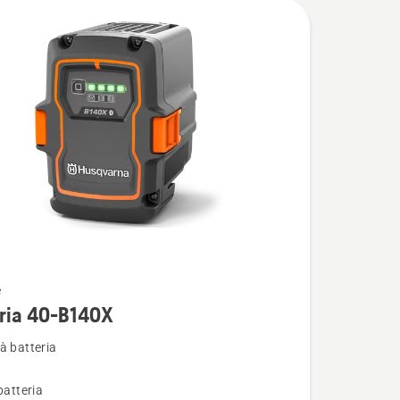
e
i
eria 40-B140X
à batteria
batteria