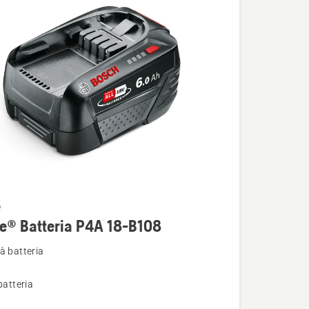
e
i
e® Batteria P4A 18-B108
à batteria
batteria