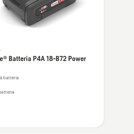
e
i
re® Batteria P4A 18-B72 Power
à batteria
batteria