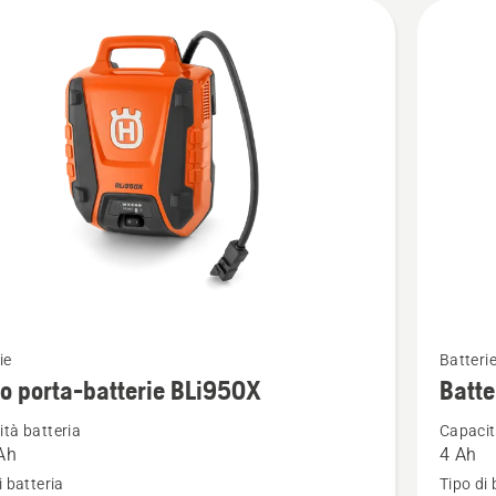
Vedi
ie
Batteri
ri
maggior
o porta-batterie BLi950X
Batt
i
dettagli
tà batteria
Capacit
su
Ah
4 Ah
Batteria
i batteria
Tipo di 