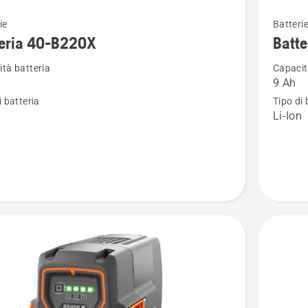
Vedi
ie
Batteri
ri
maggior
teria 40-B220X
Batt
i
dettagli
tà batteria
Capacit
su
9 Ah
a
Batteria
i batteria
Tipo di 
40-
n
Li-Ion
B330X