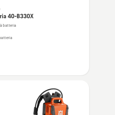
e
i
eria 40-B330X
à batteria
batteria