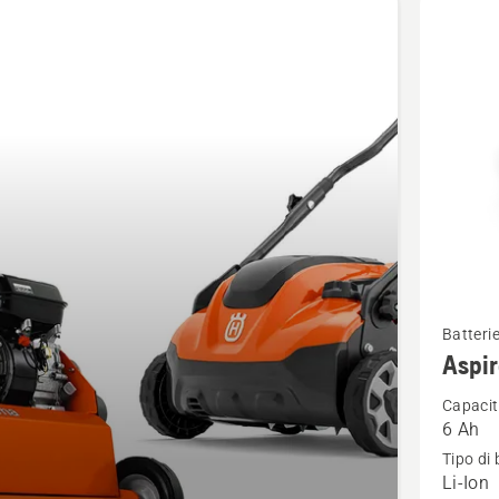
tti
Vedi
Batteri
maggior
Aspir
dettagli
Capacit
su
6 Ah
Aspire®
Tipo di 
Batteria
Li-Ion