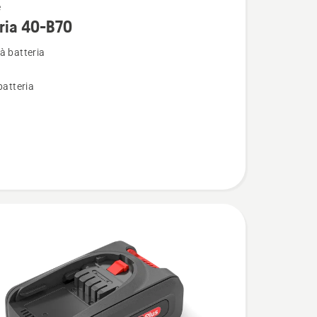
e
i
ria 40-B70
à batteria
batteria