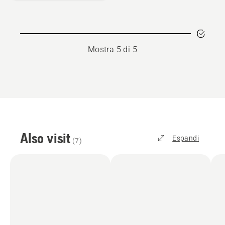
POWER
2
Mostra 5 di 5
Also visit
Espandi
(
7
)