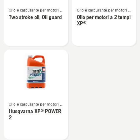
Vedi
Vedi
Olio e carburante per motori a
Olio e carburante per motori a
maggiori
maggiori
2 tempi
2 tempi
Two stroke oil, Oil guard
Olio per motori a 2 tempi
dettagli
dettagli
XP®
su
su
Two
Olio
stroke
per
oil,
motori
Oil
a
guard
2
tempi
XP®
Vedi
Olio e carburante per motori a
maggiori
2 tempi
Husqvarna XP® POWER
dettagli
2
su
Husqvarna
XP®