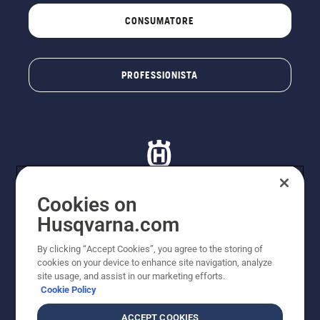
CONSUMATORE
PROFESSIONISTA
Cookies on
Husqvarna.com
© Husqvarna AB (publ). Tutti i diritti riservati. I prezzi
proposti sono prezzi consigliati non vincolanti di
By clicking “Accept Cookies”, you agree to the storing of
Husqvarna Schweiz AG per i rivenditori specializzati
cookies on your device to enhance site navigation, analyze
aderenti all’iniziativa, prezzi in CHF comprensivi di IVA
site usage, and assist in our marketing efforts.
all’ 8,1% e TRA. Con riserva di modifica. Tutti i prezzi
Cookie Policy
indicati sono prezzi al dettaglio consigliati (IVA inclusa),
a meno che il prodotto non sia disponibile per l'acquisto
ACCEPT COOKIES