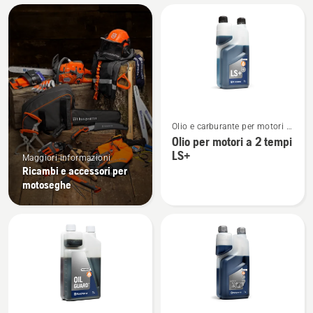
Tutti
i
prodotti
Vedi
Olio e carburante per motori a
maggiori
2 tempi
Olio per motori a 2 tempi
dettagli
LS+
Maggiori informazioni
su
Ricambi e accessori per
Olio
motoseghe
per
motori
a
2
tempi
LS+