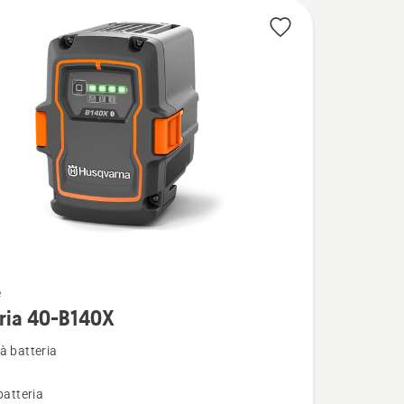
e
i
eria 40-B140X
à batteria
batteria