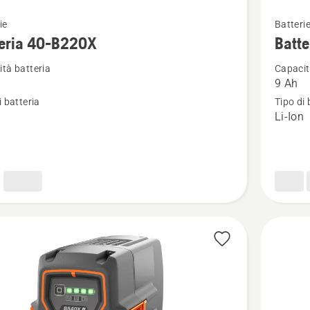
Vedi
ie
Batteri
ri
maggior
teria 40-B220X
Batt
i
dettagli
tà batteria
Capacit
su
9 Ah
a
Batteria
i batteria
Tipo di 
40-
n
Li-Ion
B330X