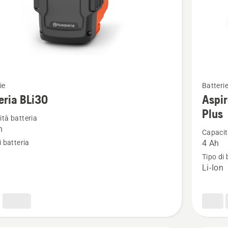
Vedi
ie
Batteri
ri
maggior
eria BLi30
Aspi
i
dettagli
Plus
tà batteria
su
h
Capacit
a
Aspire®
i batteria
4 Ah
Batteria
n
Tipo di 
P4A
Li-Ion
18-
B72
Power
Plus