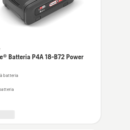
e
i
re® Batteria P4A 18-B72 Power
à batteria
batteria