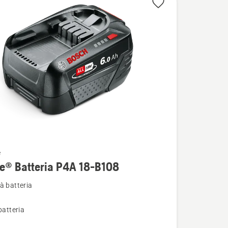
e
i
e® Batteria P4A 18-B108
à batteria
batteria