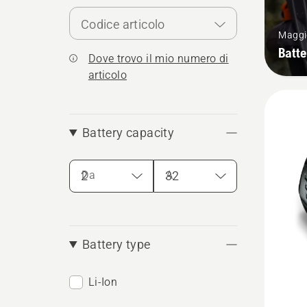
Codice articolo
Maggio
Batte
Dove trovo il mio numero di
articolo
Battery capacity
Da
A
Battery type
Li-Ion
Vedi