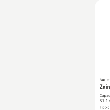
Vedi
Batter
maggio
Zain
dettagl
Capaci
su
31.1 
Zaino
Tipo d