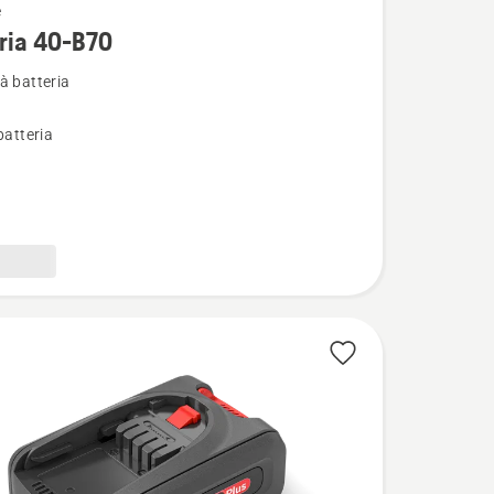
e
i
ria 40-B70
à batteria
batteria