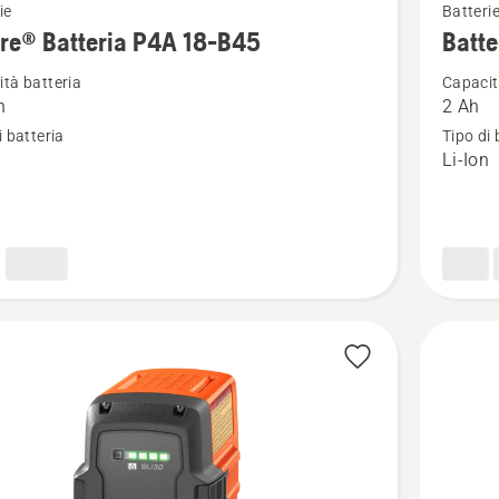
ie
Batteri
ri
maggior
re® Batteria P4A 18-B45
Batte
i
dettagli
tà batteria
Capacit
su
h
2 Ah
®
Batteria
i batteria
Tipo di 
a
40-
n
Li-Ion
B70