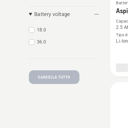
Batter
maggio
Aspi
Battery voltage
dettagl
Capaci
su
2.5 A
18.0
Aspire
Tipo d
Batteri
Li-Io
36.0
P4A
18-
B45
CANCELLA TUTTO