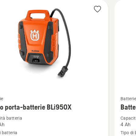
Vedi
ie
Batteri
ri
maggior
o porta-batterie BLi950X
Batt
i
dettagli
tà batteria
Capacit
su
Ah
4 Ah
Batteria
i batteria
Tipo di 