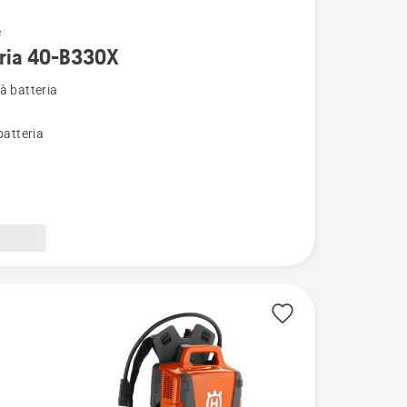
e
i
eria 40-B330X
à batteria
batteria