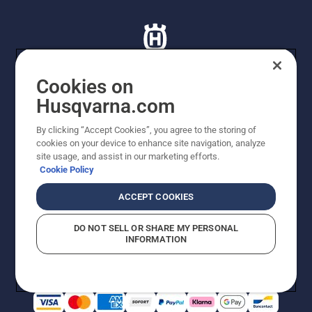
Cookies on
Husqvarna.com
© Husqvarna AB (publ). Tutti i diritti riservati. I prezzi
proposti sono prezzi consigliati non vincolanti di
By clicking “Accept Cookies”, you agree to the storing of
Husqvarna Schweiz AG per i rivenditori specializzati
cookies on your device to enhance site navigation, analyze
aderenti all’iniziativa, prezzi in CHF comprensivi di IVA
site usage, and assist in our marketing efforts.
all’ 8,1% e TRA. Con riserva di modifica. Tutti i prezzi
Cookie Policy
indicati sono prezzi al dettaglio consigliati (IVA inclusa),
a meno che il prodotto non sia disponibile per l'acquisto
ACCEPT COOKIES
diretto.
Informativa sui cookie
Termini di utilizzo
DO NOT SELL OR SHARE MY PERSONAL
Informativa sulla privacy
Riferimenti
CGVF Negozio online
INFORMATION
Segnalazione di presunte violazioni