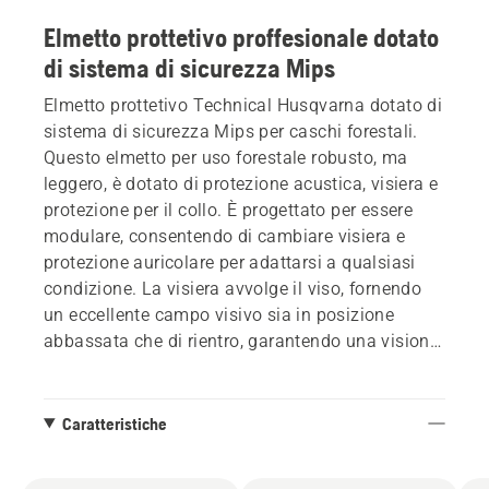
Elmetto prottetivo proffesionale dotato
di sistema di sicurezza Mips
Elmetto prottetivo Technical Husqvarna dotato di
sistema di sicurezza Mips per caschi forestali.
Questo elmetto per uso forestale robusto, ma
leggero, è dotato di protezione acustica, visiera e
protezione per il collo. È progettato per essere
modulare, consentendo di cambiare visiera e
protezione auricolare per adattarsi a qualsiasi
condizione. La visiera avvolge il viso, fornendo
un eccellente campo visivo sia in posizione
abbassata che di rientro, garantendo una visione
senza ostacoli delle cime degli alberi. In generale,
il casco è realizzato per essere comodo per
permettere di prestare la massima attenzione
Caratteristiche
all'attività da svolgere. Disponibile in due colori
per adattarsi al vostro stile e all'ambiente.