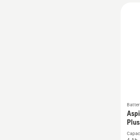
Vedi
Batter
maggio
Aspi
dettagl
Plus
su
Capaci
Aspire