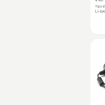
4 Ah
Batteri
Tipo d
P4A
Li-Io
18-
B72
Power
Plus