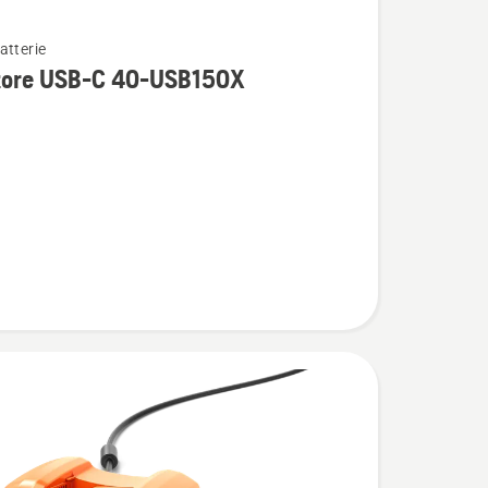
atterie
i
tore USB-C 40-USB150X
e
X