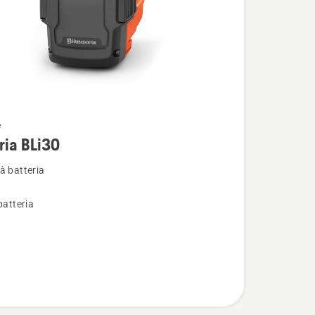
e
i
ria BLi30
à batteria
batteria