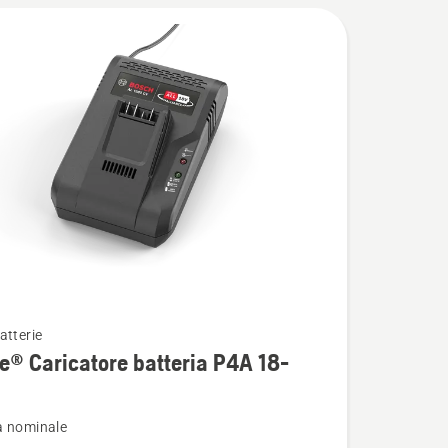
atterie
i
e® Caricatore batteria P4A 18-
a nominale