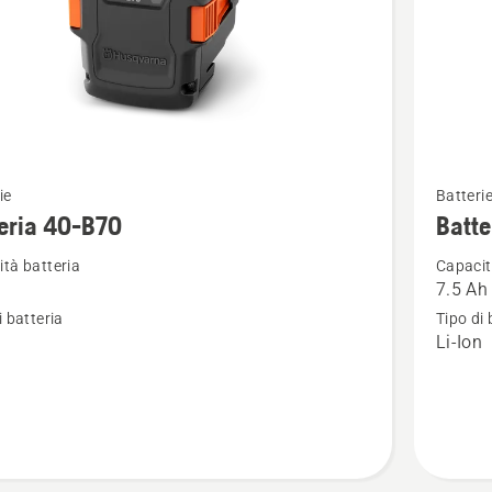
Vedi
ie
Batteri
ri
maggior
eria 40-B70
Batte
i
dettagli
tà batteria
Capacit
su
7.5 Ah
a
Batteria
i batteria
Tipo di 
BLi30
n
Li-Ion