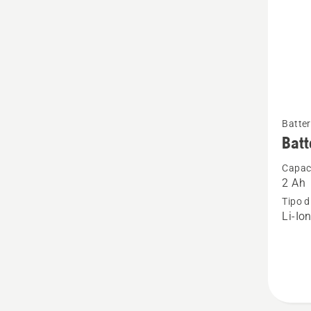
Vedi
Batter
maggio
Batt
dettagl
Capaci
su
2 Ah
Batteri
Tipo d
40-
Li-Io
B70