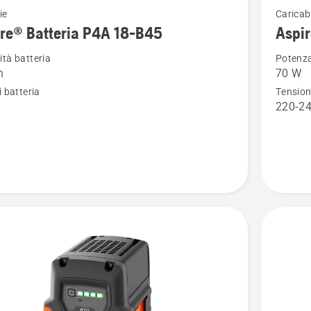
ie
Caricab
ri
maggior
re® Batteria P4A 18-B45
Aspir
i
dettagli
tà batteria
Potenz
su
h
70 W
®
Aspire®
i batteria
Tensio
a
Caricato
n
220-24
batteria
P4A
18-
C70