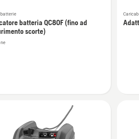
Vedi
batterie
Caricab
ri
maggior
catore batteria QC80F (fino ad
Adat
i
dettagli
rimento scorte)
su
one
ore
Adattor
a
USB-
C
40-
USB150
mento