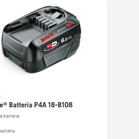
e
i
e® Batteria P4A 18-B108
à batteria
batteria