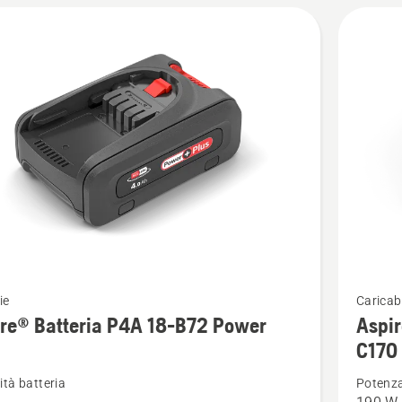
Vedi
ie
Caricab
ri
maggior
re® Batteria P4A 18-B72 Power
Aspir
i
dettagli
C170
su
tà batteria
Potenz
®
Aspire®