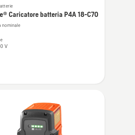
atterie
i
e® Caricatore batteria P4A 18-C70
a nominale
ne
re
0 V