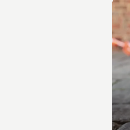
i
prodo