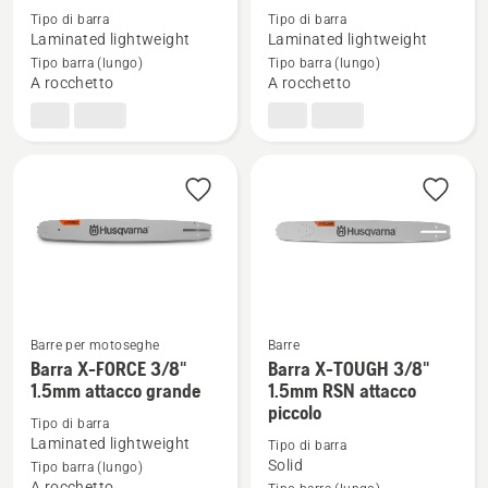
dettagli
dettagli
Tipo di barra
Tipo di barra
su
su
Laminated lightweight
Laminated lightweight
Barra
Barra
Tipo barra (lungo)
Tipo barra (lungo)
A rocchetto
A rocchetto
X-
X-
FORCE
FORCE
.325"
3/8"
1.5mm
1.5mm
attacco
attacco
piccolo
piccolo
Barre per motoseghe
Barre
Barra X-FORCE 3/8"
Barra X-TOUGH 3/8"
Vedi
Vedi
1.5mm attacco grande
1.5mm RSN attacco
maggiori
maggiori
piccolo
dettagli
dettagli
Tipo di barra
Laminated lightweight
Tipo di barra
su
su
Solid
Tipo barra (lungo)
Barra
Barra
A rocchetto