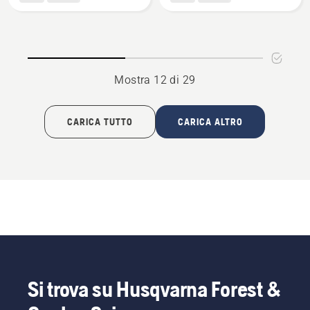
3/8"
3/8"
1.5mm
1.5mm
RSN
HN
attacco
attacco
grande
grande
Mostra 12 di 29
CARICA TUTTO
CARICA ALTRO
Si trova su Husqvarna Forest &