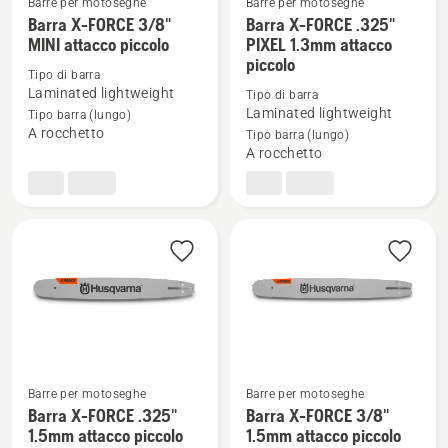
Barre per motoseghe
Barre per motoseghe
Barra X-FORCE 3/8"
Barra X-FORCE .325"
Vedi
Vedi
MINI attacco piccolo
PIXEL 1.3mm attacco
maggiori
maggiori
piccolo
dettagli
dettagli
Tipo di barra
Laminated lightweight
Tipo di barra
su
su
Laminated lightweight
Tipo barra (lungo)
Barra
Barra
A rocchetto
Tipo barra (lungo)
X-
X-
A rocchetto
FORCE
FORCE
3/8"
.325"
MINI
PIXEL
attacco
1.3mm
piccolo
attacco
piccolo
Barre per motoseghe
Barre per motoseghe
Vedi
Vedi
Barra X-FORCE .325"
Barra X-FORCE 3/8"
maggiori
maggiori
1.5mm attacco piccolo
1.5mm attacco piccolo