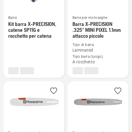
Barre
Barre per motoseghe
Kit barra X-PRECISION,
Barra X-PRECISION
Vedi
Vedi
catene SP11G e
.325" MINI PIXEL 1.1mm
maggiori
maggiori
rocchetto per catena
attacco piccolo
dettagli
dettagli
Tipo di barra
su
su
Laminated
Kit
Barra
Tipo barra (lungo)
barra
X-
A rocchetto
X-
PRECISION
PRECISION,
.325"
catene
MINI
SP11G
PIXEL
e
1.1mm
rocchetto
attacco
per
piccolo
catena