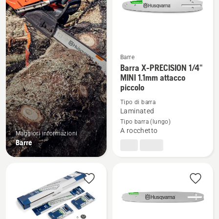
prodotti
Barre
Barra X-PRECISION 1/4"
Vedi
MINI 1.1mm attacco
maggiori
piccolo
dettagli
Tipo di barra
su
Laminated
Barra
Tipo barra (lungo)
X-
A rocchetto
Maggiori informazioni
PRECISION
Barre
1/4"
MINI
1.1mm
attacco
piccolo