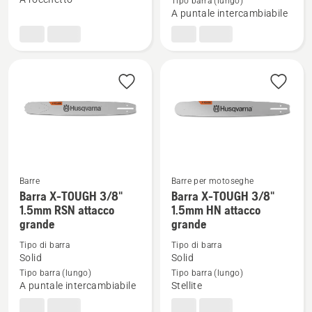
Tipo barra (lungo)
X-
X-
A puntale intercambiabile
FORCE
TOUGH
3/8"
3/8"
1.5mm
1.5mm
attacco
RSN
grande
attacco
piccolo
Barre
Barre per motoseghe
Barra X-TOUGH 3/8"
Barra X-TOUGH 3/8"
Vedi
Vedi
1.5mm RSN attacco
1.5mm HN attacco
maggiori
maggiori
grande
grande
dettagli
dettagli
Tipo di barra
Tipo di barra
su
su
Solid
Solid
Barra
Barra
Tipo barra (lungo)
Tipo barra (lungo)
X-
X-
A puntale intercambiabile
Stellite
TOUGH
TOUGH