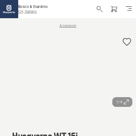
Bosco & Giardino
CH, Italiano
Accessori
1/4
Husqvarna WT 15i