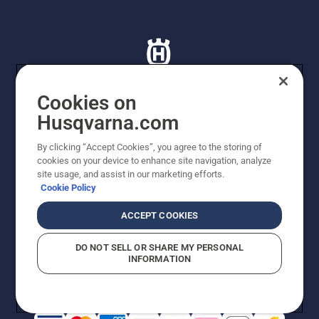
Cookies on
Husqvarna.com
© Husqvarna AB (publ). Tutti i diritti riservati. I prezzi
proposti sono prezzi consigliati non vincolanti di
By clicking “Accept Cookies”, you agree to the storing of
Husqvarna Schweiz AG per i rivenditori specializzati
cookies on your device to enhance site navigation, analyze
aderenti all’iniziativa, prezzi in CHF comprensivi di IVA
site usage, and assist in our marketing efforts.
all’ 8,1% e TRA. Con riserva di modifica. Tutti i prezzi
Cookie Policy
indicati sono prezzi al dettaglio consigliati (IVA inclusa),
a meno che il prodotto non sia disponibile per l'acquisto
ACCEPT COOKIES
diretto.
Informativa sui cookie
Termini di utilizzo
DO NOT SELL OR SHARE MY PERSONAL
Informativa sulla privacy
Riferimenti
CGVF Negozio online
INFORMATION
Segnalazione di presunte violazioni