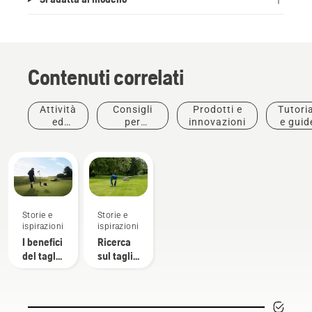
Contenuti correlati
Attività
Consigli
Prodotti e
Tutoria
ed
per
innovazioni
e guid
eventi
l'acquisto
Storie e
Storie e
ispirazioni
ispirazioni
I benefici
Ricerca
del taglio
sul taglio
autonomo
autonomo
per i
greenkeeper