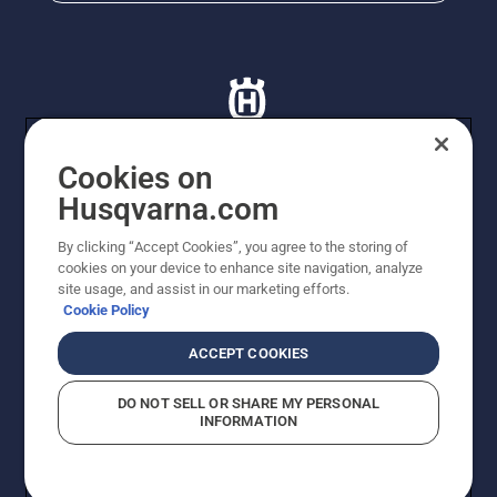
Cookies on
Husqvarna.com
© Husqvarna AB (publ). Tutti i diritti riservati. I prezzi
proposti sono prezzi consigliati non vincolanti di
By clicking “Accept Cookies”, you agree to the storing of
Husqvarna Schweiz AG per i rivenditori specializzati
cookies on your device to enhance site navigation, analyze
aderenti all’iniziativa, prezzi in CHF comprensivi di IVA
site usage, and assist in our marketing efforts.
all’ 8,1% e TRA. Con riserva di modifica. Tutti i prezzi
Cookie Policy
indicati sono prezzi al dettaglio consigliati (IVA inclusa),
a meno che il prodotto non sia disponibile per l'acquisto
ACCEPT COOKIES
diretto.
Informativa sui cookie
Termini di utilizzo
DO NOT SELL OR SHARE MY PERSONAL
Informativa sulla privacy
Riferimenti
CGVF Negozio online
INFORMATION
Segnalazione di presunte violazioni