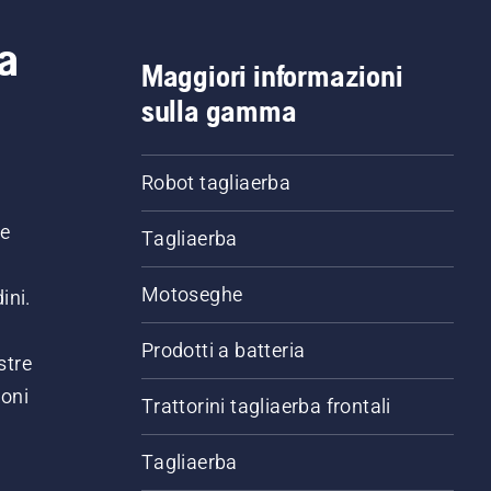
a
Maggiori informazioni
sulla gamma
Robot tagliaerba
ne
Tagliaerba
Motoseghe
ini.
Prodotti a batteria
stre
ioni
Trattorini tagliaerba frontali
.
Tagliaerba