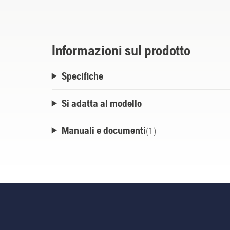
rullo, non è necessaria la rimozione ma è su
Informazioni sul prodotto
Specifiche
Si adatta al modello
Manuali e documenti
(
1
)