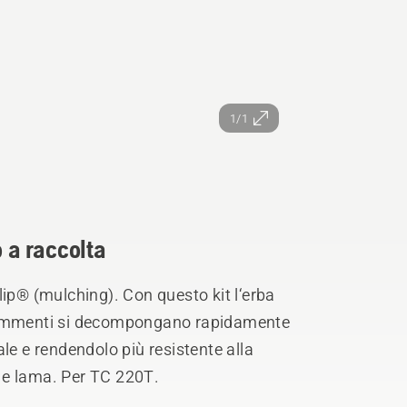
1/1
o a raccolta
lip® (mulching). Con questo kit l‘erba
frammenti si decompongano rapidamente
le e rendendolo più resistente alla
ng e lama. Per TC 220T.