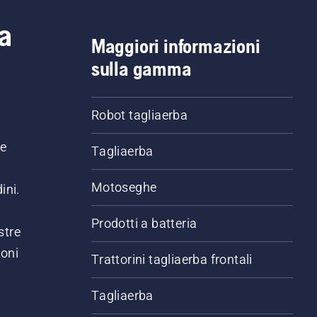
a
Maggiori informazioni
sulla gamma
Robot tagliaerba
ne
Tagliaerba
Motoseghe
ini.
Prodotti a batteria
stre
ioni
Trattorini tagliaerba frontali
.
Tagliaerba