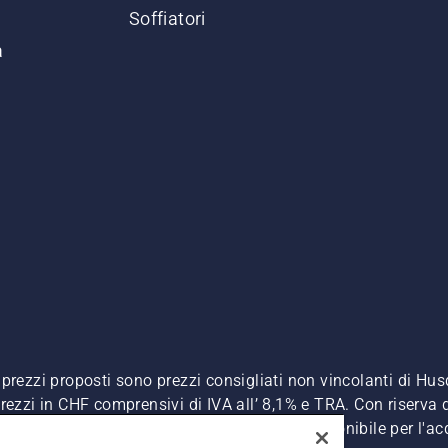
Soffiatori
a
. I prezzi proposti sono prezzi consigliati non vincolanti di H
, prezzi in CHF comprensivi di IVA all’ 8,1% e TRA. Con riserva d
A inclusa), a meno che il prodotto non sia disponibile per l'ac