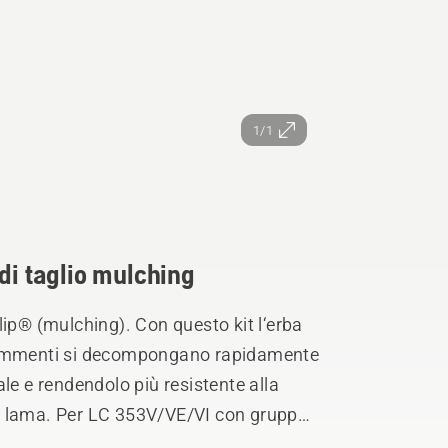
1/1
di taglio mulching
lip® (mulching). Con questo kit l‘erba
frammenti si decompongano rapidamente
le e rendendolo più resistente alla
ng e lama. Per LC 353V/VE/VI con gruppo