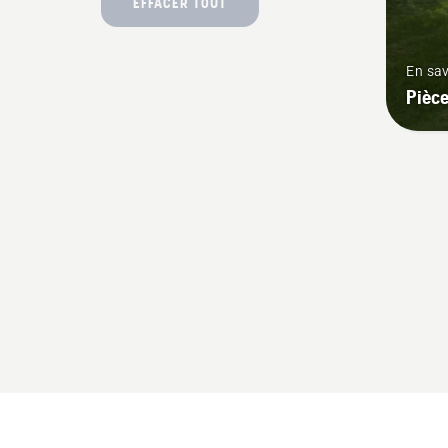
EFFACER TOUT
En sav
Pièce