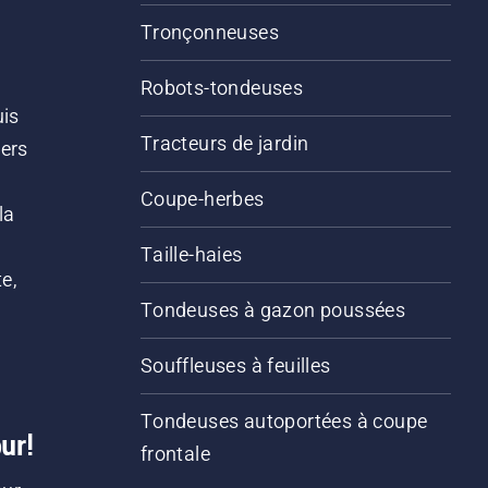
Tronçonneuses
Robots-tondeuses
uis
Tracteurs de jardin
iers
s
Coupe-herbes
la
Taille-haies
e,
Tondeuses à gazon poussées
Souffleuses à feuilles
Tondeuses autoportées à coupe
ur!
frontale