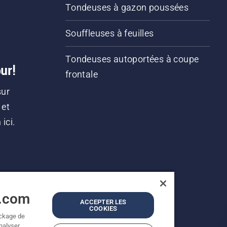
Tondeuses à gazon poussées
Souffleuses à feuilles
Tondeuses autoportées à coupe
ur!
frontale
sur
 et
ici.
a.com
ACCEPTER LES
COOKIES
ockage de
analyser