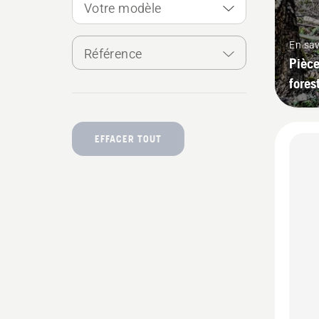
Votre modèle
En sav
Référence
Pièce
fores
EFFACER TOUT