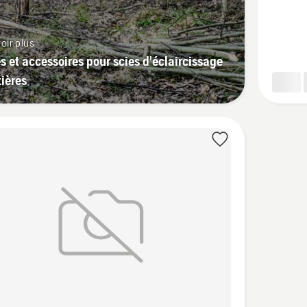
Lame-
scie,
oir plus
Scarlett
s et accessoires pour scies d'éclaircissage
tières