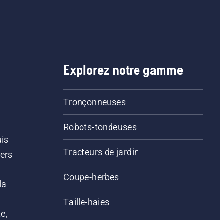
Explorez notre gamme
Tronçonneuses
Robots-tondeuses
uis
Tracteurs de jardin
iers
s
Coupe-herbes
la
Taille-haies
e,