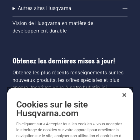
Autres sites Husqvarna
Vision de Husqvarna en matière de
développement durable
Obtenez les dernières mises à jour!
Obtenez les plus récents renseignements sur les
nouveaux produits, les offres spéciales et plus
encore. Inscrivez-vous à notre bulletin ici.
Cookies sur le site
INSCRIPTION À LA NEWSLETTER
Husqvarna.com
En cliquant sur « Accepter tous les cookies », vous acceptez
le stockage de cookies sur votre appareil pour améliorer la
navigation sur le site, analyser son utilisation et contribuer à