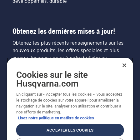
développement durable
Obtenez les dernières mises à jour!
Obtenez les plus récents renseignements sur les
nouveaux produits, les offres spéciales et plus
encore. Inscrivez-vous à notre bulletin ici.
Cookies sur le site
INSCRIPTION À LA NEWSLETTER
Husqvarna.com
En cliquant sur « Accepter tous les cookies », vous acceptez
le stockage de cookies sur votre appareil pour améliorer la
navigation sur le site, analyser son utilisation et contribuer à
nos efforts de marketing.
Lisez notre politique en matière de cookies
ACCEPTER LES COOKIES