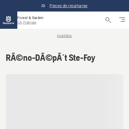
Pieces de recaharge
Forest & Garden
CA, Français
Quã©Bec
RÃ©no-DÃ©pÃ´t Ste-Foy