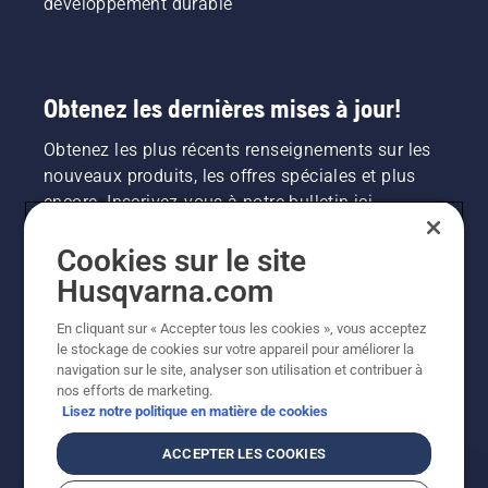
développement durable
Obtenez les dernières mises à jour!
Obtenez les plus récents renseignements sur les
nouveaux produits, les offres spéciales et plus
encore. Inscrivez-vous à notre bulletin ici.
Cookies sur le site
INSCRIPTION À LA NEWSLETTER
Husqvarna.com
En cliquant sur « Accepter tous les cookies », vous acceptez
le stockage de cookies sur votre appareil pour améliorer la
navigation sur le site, analyser son utilisation et contribuer à
nos efforts de marketing.
Lisez notre politique en matière de cookies
ACCEPTER LES COOKIES