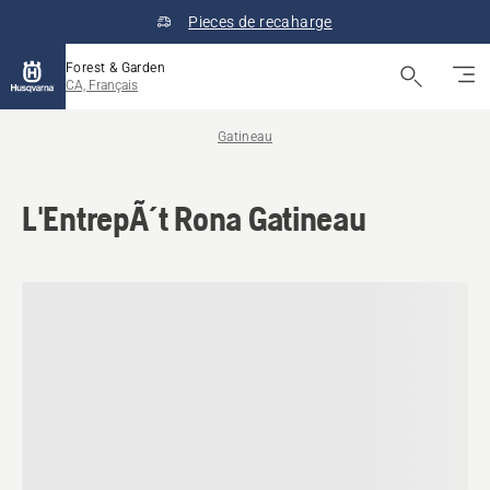
Pieces de recaharge
Forest & Garden
CA, Français
Gatineau
L'EntrepÃ´t Rona Gatineau