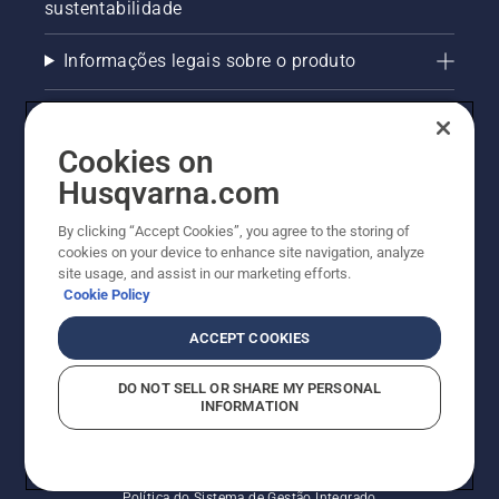
sustentabilidade
Informações legais sobre o produto
AlertLine/Canal de Denúncias
Cookies on
Outros sites Husqvarna
Husqvarna.com
Trabalhe Conosco
By clicking “Accept Cookies”, you agree to the storing of
cookies on your device to enhance site navigation, analyze
site usage, and assist in our marketing efforts.
Cookie Policy
ACCEPT COOKIES
DO NOT SELL OR SHARE MY PERSONAL
INFORMATION
© Husqvarna AB (publ). Todos os direitos reservados.
Política de cookies
Termos de Uso
Termos de Privacidade
Imprint
Política do Sistema de Gestão Integrado