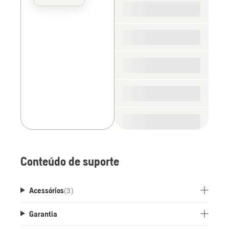
for
the
spare
parts
Conteúdo de suporte
Acessórios
(
3
)
Garantia