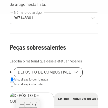
de artigo nesta lista.
Número do artigo:
Peças sobressalentes
Escolha o material que deseja efetuar reparos
DEPÓSITO DE COMBUSTÍVEL
Choose
Visualização combinada
Visualização de lista
your
preferred
view
ARTIGO
NÚMERO DO ARTIGO
type