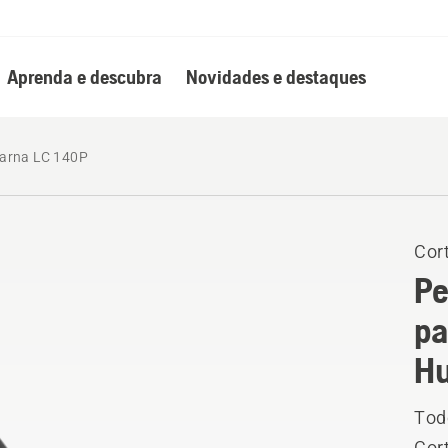
Aprenda e descubra
Novidades e destaques
arna LC 140P
Cor
Pe
pa
Hu
Tod
Cor