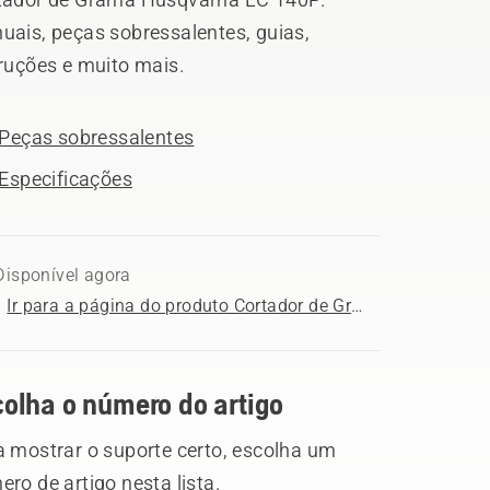
uais, peças sobressalentes, guias,
truções e muito mais.
Peças sobressalentes
Especificações
Disponível agora
Ir para a página do produto Cortador de Grama Husqvarna LC 140P
colha o número do artigo
a mostrar o suporte certo, escolha um
ro de artigo nesta lista.