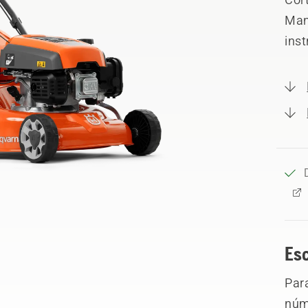
Man
ins
Es
Par
núme