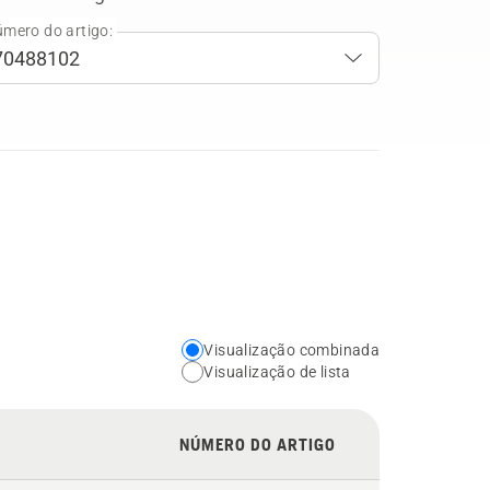
mero do artigo:
Visualização combinada
Choose
Visualização de lista
your
preferred
NÚMERO DO ARTIGO
view
type