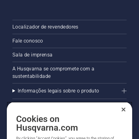
está um
guia
passo-a-
passo
Localizador de revendedores
sobre
como
Fale conosco
reparar
um
gramado
Sala de imprensa
irregular.
A Husqvarna se compromete com a
sustentabilidade
Informações legais sobre o produto
AlertLine/Canal de Denúncias
Cookies on
Outros sites Husqvarna
Husqvarna.com
Trabalhe Conosco
By clicking “Accept Cookies”, you agree to the storing of