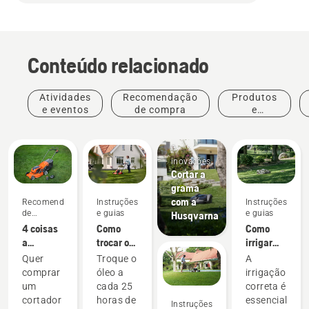
Conteúdo relacionado
Atividades
Recomendação
Produtos
e eventos
de compra
e
inovações
Produtos
e
inovações
Cortar a
grama
com a
Recomendação
Instruções
Instruções
de
e guias
e guias
Husqvarna
compra
4 coisas
Como
Como
a
trocar o
irrigar
considerar
óleo do
seu
Quer
Troque o
A
ao
cortador
gramado
comprar
óleo a
irrigação
comprar
de grama
um
cada 25
correta é
um
Husqvarna
cortador
horas de
essencial
Instruções