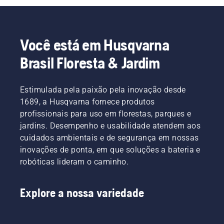
cortes
vida útil
família e
de
de jogos,
os
grama e
esportes
amigos:
folhas.
e
é isso
Você está em Husqvarna
atividades
que você
Brasil Floresta & Jardim
de
quer que
jardinagem
seu
sem
gramado
ficar
Estimulada pela paixão pela inovação desde
seja,
desgastada?
certo?
1689, a Husqvarna fornece produtos
Isso é,
Mas e se
profissionais para uso em florestas, parques e
ao
manchas
jardins. Desempenho e usabilidade atendem aos
menos,
secas
cuidados ambientais e de segurança em nossas
possível?
marrons
Buscamos
inovações de ponta, em que soluções a bateria e
e ervas
algumas
daninhas
robóticas lideram o caminho.
respostas
arruinarem
com um
a
dos
experiência?
Explore a nossa variedade
melhores
Não se
no ramo.
preocupe.
Aqui