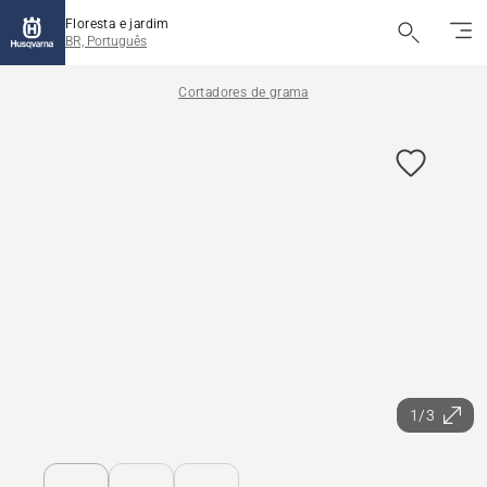
Floresta e jardim
BR, Português
Cortadores de grama
1/3