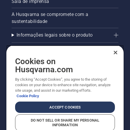
Sala de imprensa
A Husqvarna se compromete com a
sustentabilidade
Informações legais sobre o produto
AlertLine/Canal de Denúncias
Cookies on
Outros sites Husqvarna
Husqvarna.com
Trabalhe Conosco
By clicking “Accept Cookies”, you agree to the storing of
cookies on your device to enhance site navigation, analyze
site usage, and assist in our marketing efforts.
Cookie Policy
ACCEPT COOKIES
DO NOT SELL OR SHARE MY PERSONAL
INFORMATION