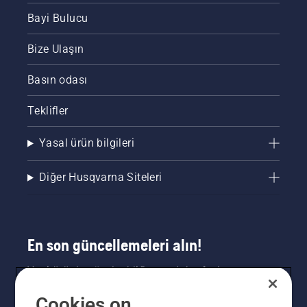
Bayi Bulucu
Bize Ulaşın
Basın odası
Teklifler
Yasal ürün bilgileri
Diğer Husqvarna Siteleri
En son güncellemeleri alın!
Yeni ürünler, özel teklifler ve daha fazlası
hakkında en güncel bilgileri edinin. Bültenimize
Cookies on
buradan kaydolun.