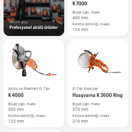
hakkında
Kesiciler
K 7000
daha
Bıçak çapı, maks
fazla
400 mm
Sessiz güç
ayrıntı
Kesme derinliği, maks
Profesyonel akülü ürünler
155 mm
görün
K 4000
Husqvarna
Akülü ve Elektrikli El Tipi
El Tipi Kesiciler
hakkında
K 3600
Kesiciler
K 4000
Husqvarna K 3600 Ring
daha
Ring
Bıçak çapı, maks
Bıçak çapı, maks
fazla
hakkında
350 mm
370 mm
ayrıntı
daha
Kesme derinliği, maks
Kesme derinliği, maks
125 mm
270 mm
görün
fazla
ayrıntı