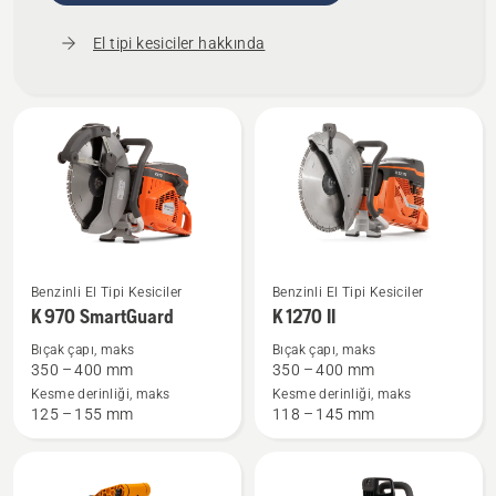
El tipi kesiciler hakkında
K 970
K 1270 II
Benzinli El Tipi Kesiciler
Benzinli El Tipi Kesiciler
SmartGuard
hakkında
K 970 SmartGuard
K 1270 II
hakkında
daha
Bıçak çapı, maks
Bıçak çapı, maks
daha
fazla
350 – 400 mm
350 – 400 mm
fazla
ayrıntı
Kesme derinliği, maks
Kesme derinliği, maks
125 – 155 mm
118 – 145 mm
ayrıntı
görün
görün