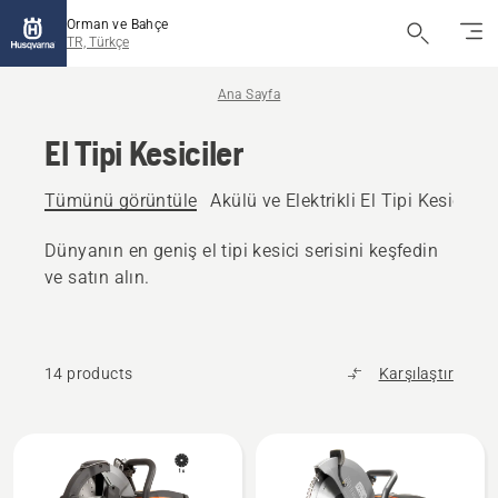
Orman ve Bahçe
TR, Türkçe
Ana Sayfa
El Tipi Kesiciler
Tümünü görüntüle
Akülü ve Elektrikli El Tipi Kesiciler
Dünyanın en geniş el tipi kesici serisini keşfedin
ve satın alın.
14 products
Karşılaştır
All
products