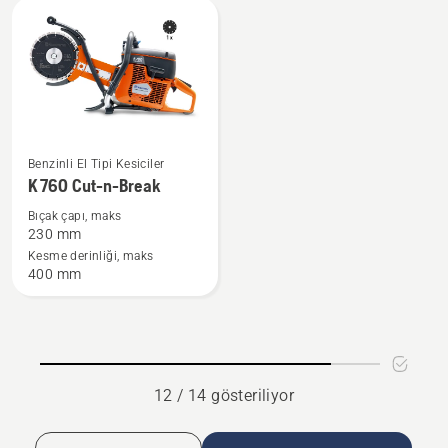
görün
K 760
Benzinli El Tipi Kesiciler
Cut-
K 760 Cut-n-Break
n-
Bıçak çapı, maks
Break
230 mm
hakkında
Kesme derinliği, maks
400 mm
daha
fazla
ayrıntı
görün
12 / 14 gösteriliyor