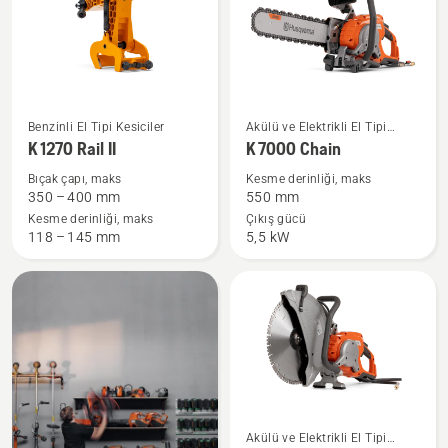
K 1270
K 7000
Benzinli El Tipi Kesiciler
Akülü ve Elektrikli El Tipi
Rail
Chain
Kesiciler
K 1270 Rail II
K 7000 Chain
II
hakkında
Bıçak çapı, maks
Kesme derinliği, maks
hakkında
daha
350 – 400 mm
550 mm
daha
fazla
Kesme derinliği, maks
Çıkış gücü
118 – 145 mm
5,5 kW
fazla
ayrıntı
ayrıntı
görün
görün
K 7000
Akülü ve Elektrikli El Tipi