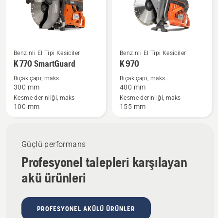
K 770
K 970
Benzinli El Tipi Kesiciler
Benzinli El Tipi Kesiciler
SmartGuard
hakkında
K 770 SmartGuard
K 970
hakkında
daha
Bıçak çapı, maks
Bıçak çapı, maks
daha
fazla
300 mm
400 mm
fazla
ayrıntı
Kesme derinliği, maks
Kesme derinliği, maks
100 mm
155 mm
ayrıntı
görün
görün
Güçlü performans
Profesyonel talepleri karşılayan
akü ürünleri
PROFESYONEL AKÜLÜ ÜRÜNLER