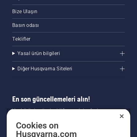
Bize Ulaşın
Basın odası
Teklifler
Yasal ürün bilgileri
Diğer Husqvarna Siteleri
En son güncellemeleri alın!
Yeni ürünler, özel teklifler ve daha fazlası
hakkında en güncel bilgileri edinin. Bültenimize
Cookies on
buradan kaydolun.
Husqvarna.com