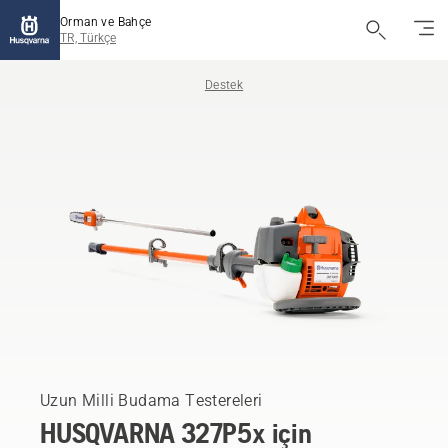
Orman ve Bahçe
TR, Türkçe
Destek
Uzun Milli Budama Testereleri
HUSQVARNA 327P5x için