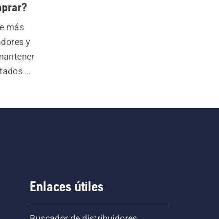
mprar?
e más 
dores y 
mantener 
tados 
incluye 
entas 
ena con 
Enlaces útiles
Buscador de distribuidores