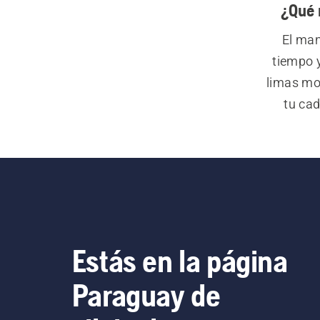
¿Qué 
El man
tiempo y
limas mo
tu cad
excelen
kits d
diseñada
Estás en la página
Paraguay de