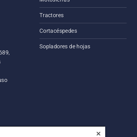
Tractores
Cortacéspedes
Sopladores de hojas
689,
s
 uso
o