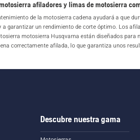
motosierra afiladores y limas de motosierra co
tenimiento de la motosierra cadena ayudará a que dur
 a garantizar un rendimiento de corte óptimo. Los afila
tosierra motosierra Husqvarna están diseñados para 
ena correctamente afilada, lo que garantiza unos resul
tes y reduce el desgaste innecesario. La gama también 
e afilado, calibradores de lima y otras prácticas herrami
s para ayudarte a afilar y mantener tu motosierra cad
precisión y facilidad.
Descubre nuestra gama
Motosierras