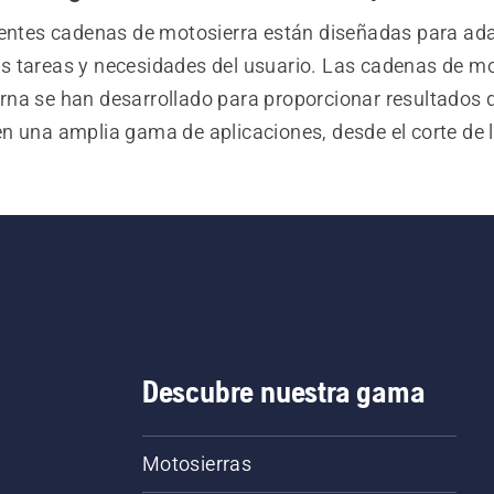
rentes cadenas de motosierra están diseñadas para ada
es tareas y necesidades del usuario. Las cadenas de mo
na se han desarrollado para proporcionar resultados d
en una amplia gama de aplicaciones, desde el corte de le
tenimiento de propiedades hasta el trabajo profesional
cultura y arboricultura. El uso de cadenas Husqvarna par
erra Husqvarna te ayuda a mejorar la eficiencia de cort
er un rendimiento constante al usar tu motosierra, lo q
permite trabajar de forma más productiva.
Descubre nuestra gama
Motosierras