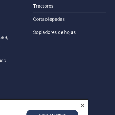
Tractores
Cortacéspedes
Sopladores de hojas
689,
s
 uso
o
ACCEPT COOKIES