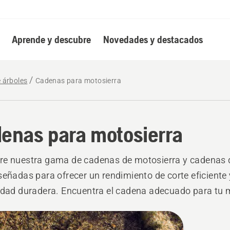
Aprende y descubre
Novedades y destacados
e árboles
Cadenas para motosierra
enas para motosierra
e nuestra gama de cadenas de motosierra y cadenas d
señadas para ofrecer un rendimiento de corte eficiente
idad duradera. Encuentra el cadena adecuado para tu 
de tubo, ya sea cortar leña, cuidar árboles o realizar tra
onales.