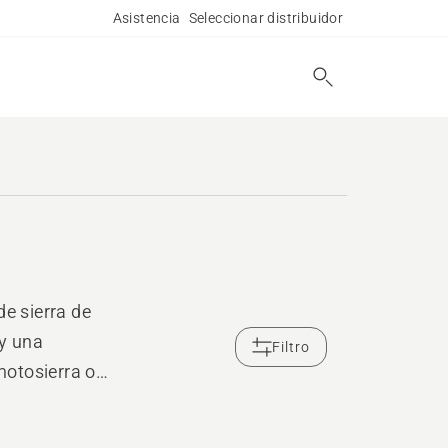
Asistencia
Seleccionar distribuidor
e sierra de
 y una
Filtro
motosierra o
bajos forestales