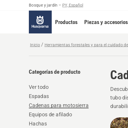
Bosque y jardín
–
PY, Español
Productos
Piezas y accesorios
Inicio
Herramientas forestales y para el cuidado d
Cad
Categorías de producto
Ver todo
Descubr
Espadas
tubo di
Cadenas para motosierra
durabil
Equipos de afilado
sierra 
All
profesi
Hachas