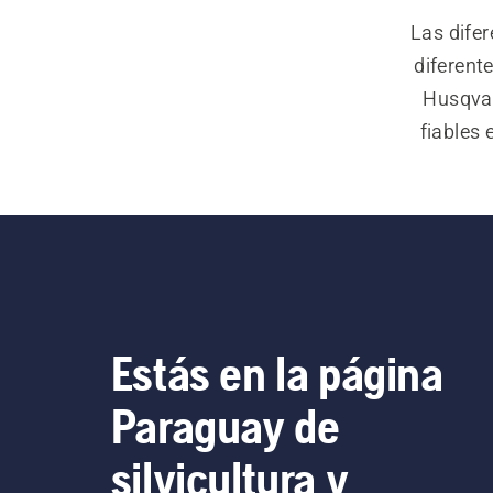
Las dife
diferent
Husqvar
fiables 
man
silvi
motosi
manten
Estás en la página
Paraguay de
silvicultura y