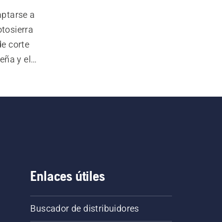
ptarse a 
tosierra 
e corte 
ña y el 
 de 
a tu 
e y a 
ue te 
Enlaces útiles
Buscador de distribuidores