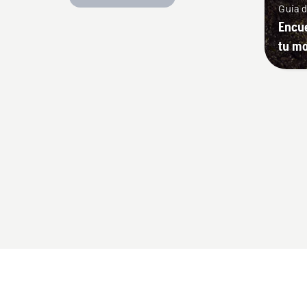
Guía 
Encue
tu mo