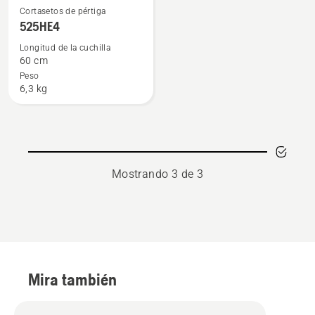
Ver
Cortasetos de pértiga
más
525HE4
detalles
Longitud de la cuchilla
sobre
60 cm
525HE4
Peso
6,3 kg
Mostrando 3 de 3
Mira también