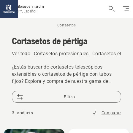
Bosque y jardín
PY, Español
Cortasetos
Cortasetos de pértiga
Ver todo
Cortasetos profesionales
Cortasetos eléctric
¿Estás buscando cortasetos telescópicos
extensibles o cortasetos de pértiga con tubos
fijos? Explora y compra de nuestra gama de
cortasetos de pértiga eléctricos y a batería, así
como a gasolina, y nuestros cortasetos de largo
Filtro
alcance para uso doméstico o profesional.
3 products
Comparar
All