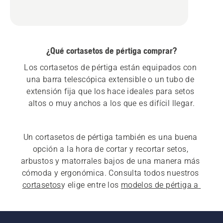
¿Qué cortasetos de pértiga comprar?
Los cortasetos de pértiga están equipados con 
una barra telescópica extensible o un tubo de 
extensión fija que los hace ideales para setos 
Un cortasetos de pértiga también es una buena 
opción a la hora de cortar y recortar setos, 
arbustos y matorrales bajos de una manera más 
cómoda y ergonómica. Consulta todos nuestros 
cortasetos
y elige entre los 
modelos de pértiga a 
gasolina
 o 
a batería y eléctricos
. Si estás 
buscando 
cortasetos profesionales de largo 
alcance
, nuestra serie 500 es la opción ideal.