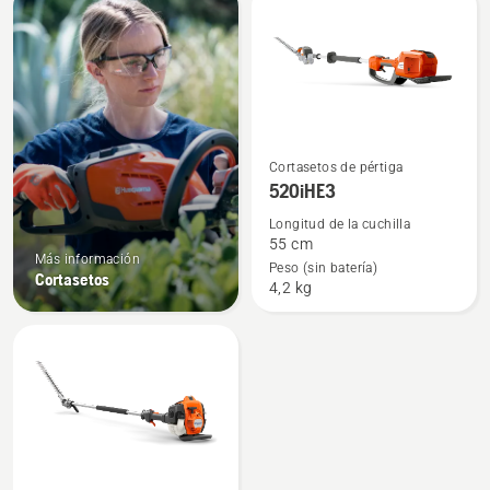
products
Ver
Cortasetos de pértiga
más
520iHE3
detalles
Longitud de la cuchilla
sobre
55 cm
Más información
520iHE3
Peso (sin batería)
Cortasetos
4,2 kg