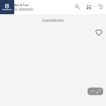
Bos & Tuin
NL, Nederlands
Grasmaaibladen
1/1