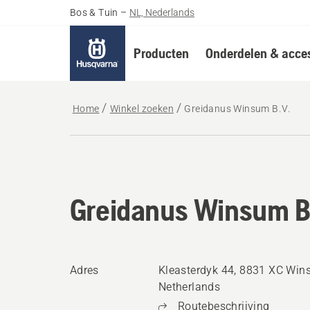
Bos & Tuin
–
NL, Nederlands
Producten
Onderdelen & acces
Home
Winkel zoeken
Greidanus Winsum B.V.
Greidanus Winsum B
Adres
Kleasterdyk 44, 8831 XC Win
Netherlands
Routebeschrijving