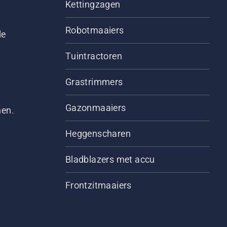
Kettingzagen
Robotmaaiers
le
Tuintractoren
Grastrimmers
Gazonmaaiers
men.
Heggenscharen
Bladblazers met accu
Frontzitmaaiers