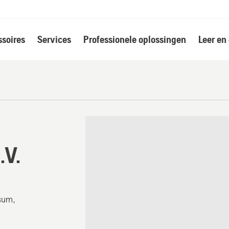
soires
Services
Professionele oplossingen
Leer en
.V.
sum,