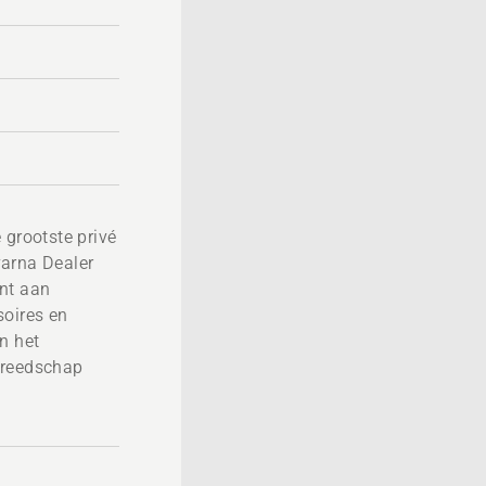
 grootste privé
varna Dealer
nt aan
soires en
n het
ereedschap