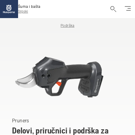
Šuma i bašta
Srpski
Podrška
Pruners
Delovi, priručnici i podrška za