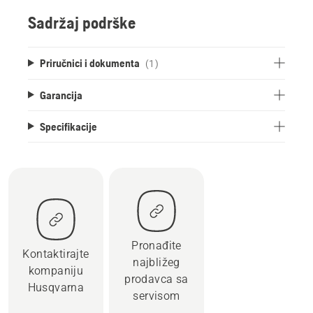
Sadržaj podrške
Priručnici i dokumenta
(1)
Garancija
Specifikacije
Pronađite
Kontaktirajte
najbližeg
kompaniju
prodavca sa
Husqvarna
servisom