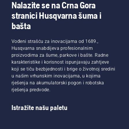
Nalazite se na Crna Gora
stranici Husqvarna šuma i
bašta
Vođeni strašću za inovacijama od 1689.,
Husqvarna snabdijeva profesionalnim
proizvodima za šume, parkove i bašte. Radne
karakteristike i korisnost ispunjavaju zahtjeve
koji se tiču bezbjednosti i brige o životnoj sredini
u našim vrhunskim inovacijama, u kojima
rješenja na akumulatorski pogon i robotska
rješenja predvode.
Istražite našu paletu