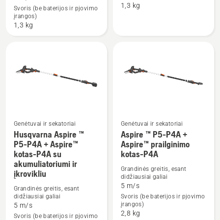
1,3 kg
P5-
P5-
Svoris (be baterijos ir pjovimo
įrangos)
P4A
P4A
1,3 kg
su
akumuliatoriumi
ir
įkrovikliu
Genėtuvai ir sekatoriai
Genėtuvai ir sekatoriai
Husqvarna Aspire ™
Aspire ™ P5-P4A +
P5-P4A + Aspire™
Aspire™ prailginimo
Žiūrėti
Žiūrėti
kotas-P4A su
kotas-P4A
daugiau
daugiau
akumuliatoriumi ir
Grandinės greitis, esant
detalių
detalių
įkrovikliu
didžiausiai galiai
apie
apie
5 m/s
Grandinės greitis, esant
Husqvarna
Aspire
didžiausiai galiai
Svoris (be baterijos ir pjovimo
įrangos)
5 m/s
Aspire
™
2,8 kg
Svoris (be baterijos ir pjovimo
™
P5-