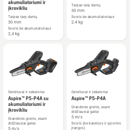
akumuliatoriumi ir
detalių
detalių
Tarpas tarp dantų
įkrovikliu
apie
apie
30 mm
„Aspire™
„Aspire™
Tarpas tarp dantų
Svoris be akumuliatoriaus
30 mm
2,4 kg
PS30X-
PS30X-
Svoris be akumuliatoriaus
P4A“
P4A“
2,4 kg
+
+
„Aspire™“
„Aspire™“
prailginimo
prailginimo
kotas,
kotas
su
akumuliatoriumi
ir
įkrovikliu
Genėtuvai ir sekatoriai
Genėtuvai ir sekatoriai
Aspire™ P5-P4A su
Aspire™ P5-P4A
Žiūrėti
Žiūrėti
akumuliatoriumi ir
daugiau
daugiau
Grandinės greitis, esant
įkrovikliu
didžiausiai galiai
detalių
detalių
5 m/s
Grandinės greitis, esant
apie
apie
didžiausiai galiai
Svoris (be baterijos ir pjovimo
Aspire™
Aspire™
įrangos)
5 m/s