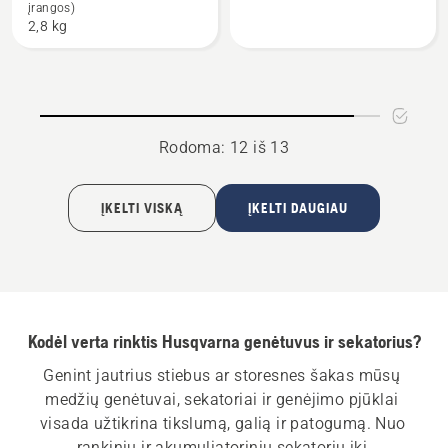
įrangos)
P5-
P4A
2,8 kg
P4A
+
+
Aspire™
Aspire™
prailginimo
kotas-
kotas-
P4A
P4A
Rodoma: 12 iš 13
su
akumuliatoriumi
ĮKELTI VISKĄ
ĮKELTI DAUGIAU
ir
įkrovikliu
Kodėl verta rinktis Husqvarna genėtuvus ir sekatorius?
Genint jautrius stiebus ar storesnes šakas mūsų 
medžių genėtuvai, sekatoriai ir genėjimo pjūklai 
visada užtikrina tikslumą, galią ir patogumą. Nuo 
rankinių ir akumuliatorinių sekatorių iki 