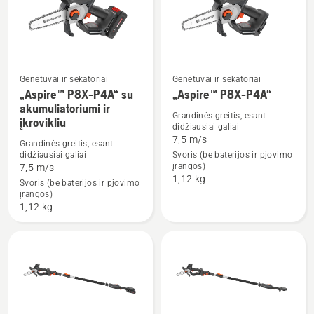
produktus
Genėtuvai ir sekatoriai
Genėtuvai ir sekatoriai
„Aspire™ P8X-P4A“ su
„Aspire™ P8X-P4A“
Žiūrėti
Žiūrėti
akumuliatoriumi ir
daugiau
daugiau
Grandinės greitis, esant
įkrovikliu
didžiausiai galiai
detalių
detalių
7,5 m/s
Grandinės greitis, esant
apie
apie
didžiausiai galiai
Svoris (be baterijos ir pjovimo
„Aspire™
„Aspire™
įrangos)
7,5 m/s
1,12 kg
P8X-
P8X-
Svoris (be baterijos ir pjovimo
įrangos)
P4A“
P4A“
1,12 kg
su
akumuliatoriumi
ir
įkrovikliu