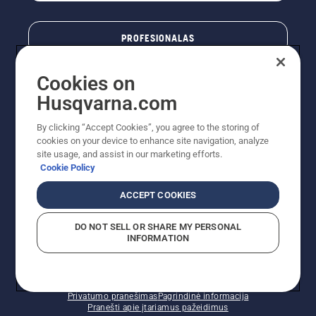
PROFESIONALAS
Cookies on
Husqvarna.com
By clicking “Accept Cookies”, you agree to the storing of
cookies on your device to enhance site navigation, analyze
site usage, and assist in our marketing efforts.
Cookie Policy
© „Husqvarna AB“ (leid). Visos teisės priklauso autoriui.
ACCEPT COOKIES
Nurodoma rekomenduojama mažmeninė kaina (RMK),
įskaitant PVM. RMK yra kaina, už kurią gamintojas
DO NOT SELL OR SHARE MY PERSONAL
rekomenduoja pardavėjui parduoti prekę. UAB
INFORMATION
"Husqvarna Lietuva" prekių vartotojams neparduoda,
todėl faktines kainas nustato pardavėjai prekybos
vietose.
Slapukų politika – ES/EEE
Naudojimo sąlygos
Privatumo pranešimas
Pagrindinė informacija
Pranešti apie įtariamus pažeidimus