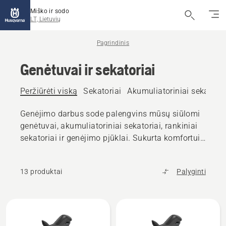
Miško ir sodo
LT, Lietuvių
Pagrindinis
Genėtuvai ir sekatoriai
Peržiūrėti viską
Sekatoriai
Akumuliatoriniai sekatoria
Genėjimo darbus sode palengvins mūsų siūlomi
genėtuvai, akumuliatoriniai sekatoriai, rankiniai
sekatoriai ir genėjimo pjūklai. Sukurta komfortui,
kontrolei ir puikiams rezultatams.
13 produktai
Palyginti
Rodyti
visus