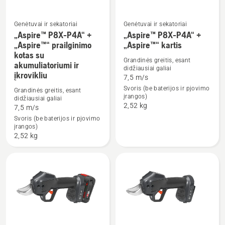
Genėtuvai ir sekatoriai
Genėtuvai ir sekatoriai
„Aspire™ P8X-P4A“ +
„Aspire™ P8X-P4A“ +
„Aspire™“ prailginimo
„Aspire™“ kartis
Žiūrėti
Žiūrėti
kotas su
daugiau
daugiau
Grandinės greitis, esant
akumuliatoriumi ir
didžiausiai galiai
detalių
detalių
įkrovikliu
7,5 m/s
apie
apie
Svoris (be baterijos ir pjovimo
Grandinės greitis, esant
„Aspire™
„Aspire™
įrangos)
didžiausiai galiai
2,52 kg
7,5 m/s
P8X-
P8X-
Svoris (be baterijos ir pjovimo
P4A“
P4A“
įrangos)
+
+
2,52 kg
„Aspire™“
„Aspire™“
prailginimo
kartis
kotas
su
akumuliatoriumi
ir
įkrovikliu