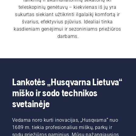
teleskopinių genėtuvų – kiekvienas iš jų yra 
sukurtas siekiant užtikrinti ilgalaikį komfortą ir 
švarius, efektyvius pjūvius. Idealiai tinka 
kasdieniam genėjimui ir sezoniniams priežiūros 
darbams.
Lankotės „Husqvarna Lietuva“
miško ir sodo technikos
svetainėje
Vedama noro kurti inovacijas, „Husqvarna“ nuo
1689 m. tiekia profesionalius miškų, parkų ir
sodų priežiūros gaminius. Mūsų pažangiausios