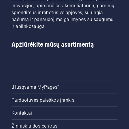
inovacijos, apimančios akumuliatorinių gaminių
sprendimus ir robotus vejapjoves, sujungia
našumą ir panaudojimo galimybes su saugumu
ir aplinkosauga.
Apžiūrėkite mūsų asortimentą
„Husqvarna MyPages“
Parduotuvės paieškos įrankis
Kontaktai
Žiniasklaidos centras