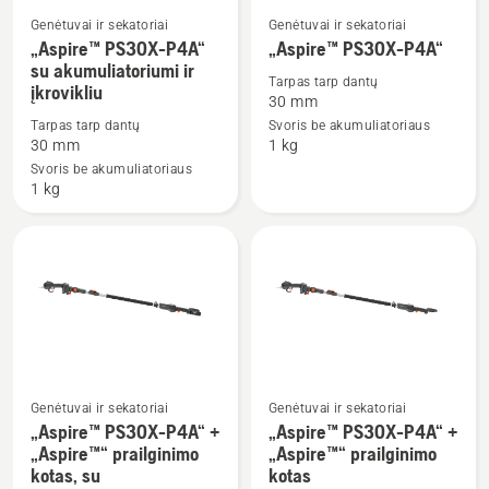
Genėtuvai ir sekatoriai
Genėtuvai ir sekatoriai
Žiūrėti
Žiūrėti
„Aspire™ PS30X-P4A“
„Aspire™ PS30X-P4A“
daugiau
daugiau
su akumuliatoriumi ir
Tarpas tarp dantų
įkrovikliu
detalių
detalių
30 mm
apie
apie
Tarpas tarp dantų
Svoris be akumuliatoriaus
„Aspire™
„Aspire™
30 mm
1 kg
PS30X-
PS30X-
Svoris be akumuliatoriaus
1 kg
P4A“
P4A“
su
akumuliatoriumi
ir
įkrovikliu
Genėtuvai ir sekatoriai
Genėtuvai ir sekatoriai
„Aspire™ PS30X-P4A“ +
„Aspire™ PS30X-P4A“ +
Žiūrėti
Žiūrėti
„Aspire™“ prailginimo
„Aspire™“ prailginimo
daugiau
daugiau
kotas, su
kotas